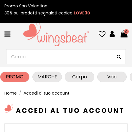
Promo San Valentino
30% sui prodotti segnalati codice
LOVE30
0
PROMO
MARCHE
Corpo
Viso
Home
Accedi al tuo account
ACCEDI AL TUO ACCOUNT