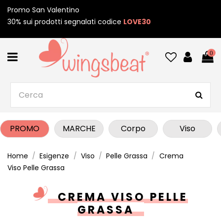
Promo San Valentino
30% sui prodotti segnalati codice
LOVE30
0
PROMO
MARCHE
Corpo
Viso
Home
Esigenze
Viso
Pelle Grassa
Crema
Viso Pelle Grassa
CREMA VISO PELLE
GRASSA