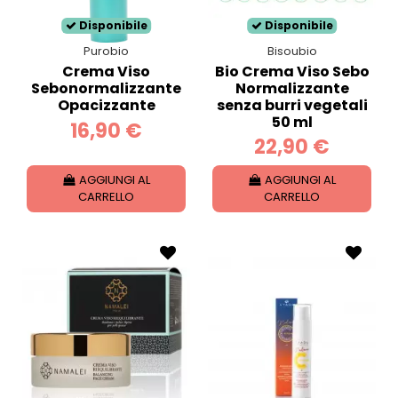
Disponibile
Disponibile
Purobio
Bisoubio
Crema Viso
Bio Crema Viso Sebo
Sebonormalizzante
Normalizzante
Opacizzante
senza burri vegetali
50 ml
16,90 €
22,90 €
AGGIUNGI AL
AGGIUNGI AL
CARRELLO
CARRELLO