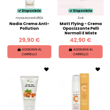
Disponibile
Disponibile
mysezioneAUREA
Zoé
Nadia Crema Anti-
Matt Flying - Crema
Pollution
Opacizzante Pelli
Normali E Miste
29,90 €
42,90 €
AGGIUNGI AL
AGGIUNGI AL
CARRELLO
CARRELLO