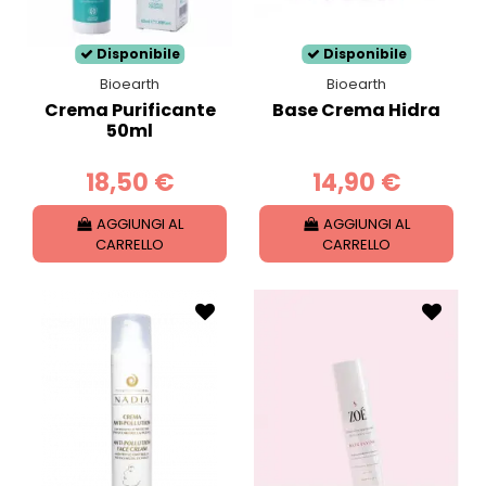
compromettendo la
naturale traspirazione
cutanea
e permettendo ai microorganismi di
Disponibile
Disponibile
infiammare la pelle.
Bioearth
Bioearth
Crema Purificante
Base Crema Hidra
50ml
18,50 €
14,90 €
AGGIUNGI AL
AGGIUNGI AL
CARRELLO
CARRELLO