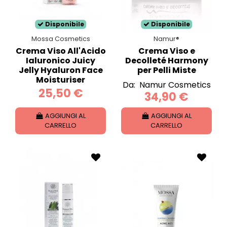
Disponibile
Disponibile
Mossa Cosmetics
Namur®
Crema Viso All'Acido
Crema Viso e
Ialuronico Juicy
Decolleté Harmony
Jelly Hyaluron Face
per Pelli Miste
Moisturiser
Da:
Namur Cosmetics
25,50 €
34,90 €
AGGIUNGI AL
AGGIUNGI AL
CARRELLO
CARRELLO