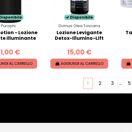
Disponibile
Disponibile
Purophi
Domus Olea Toscana
otion - Lozione
Lozione Levigante
Ta
te Illuminante
Detox-Illumino-Lift
1,00 €
15,00 €
UNGI AL CARRELLO
AGGIUNGI AL CARRELLO
1
2
3
…
5