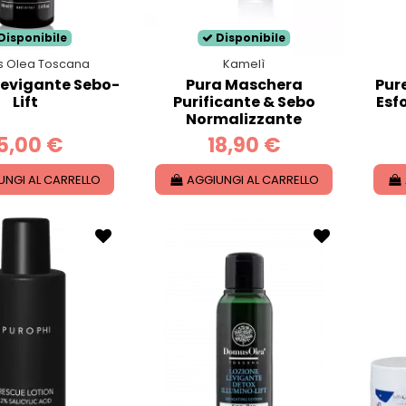
Disponibile
Disponibile
 Olea Toscana
Kamelì
Levigante Sebo-
Pura Maschera
Pur
Lift
Purificante & Sebo
Esf
Normalizzante
5,00 €
18,90 €
UNGI AL CARRELLO
AGGIUNGI AL CARRELLO