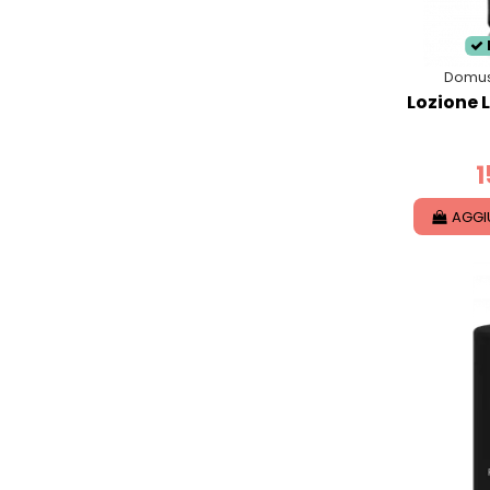
Domus
Lozione 
1
AGGI