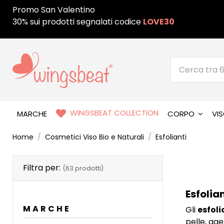
Promo San Valentino
30% sui prodotti segnalati codice
LOVE30
WINGSBEAT COLLECTION
MARCHE
CORPO
VI
Home
Cosmetici Viso Bio e Naturali
Esfolianti
Filtra per:
(63 prodotti)
Esfolia
MARCHE
Gli
esfoli
pelle, age