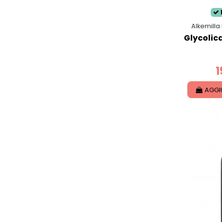
Alkemilla
Glycolic
1
AGGI