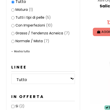
Ashi Or
Tutto
Salic
Matura
(1)
Tutti i tipi di pelle
(5)
1
Con Imperfezioni
(10)
AGGI
Grassa / Tendenza Acneica
(7)
Normale / Mista
(7)
Mostra tutto
LINEE
IN OFFERTA
Si
(2)