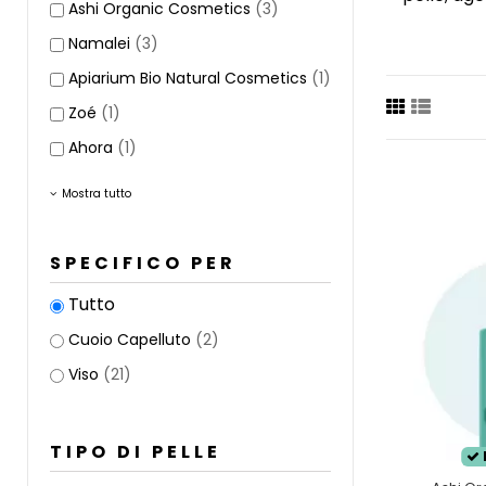
Ashi Organic Cosmetics
(3)
Namalei
(3)
In seguit
Apiarium Bio Natural Cosmetics
(1)
questo per
esiste una
Zoé
(1)
Ahora
(1)
Sono pre
Mostra tutto
altri perf
SPECIFICO PER
La gamma
qualsiasi 
Tutto
Cuoio Capelluto
(2)
Scegli il 
Viso
(21)
TIPO DI PELLE