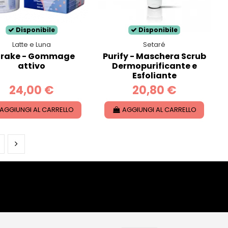
Disponibile
Disponibile
Latte e Luna
Setaré
rake - Gommage
Purify - Maschera Scrub
attivo
Dermopurificante e
Esfoliante
24,00 €
20,80 €
AGGIUNGI AL CARRELLO
AGGIUNGI AL CARRELLO