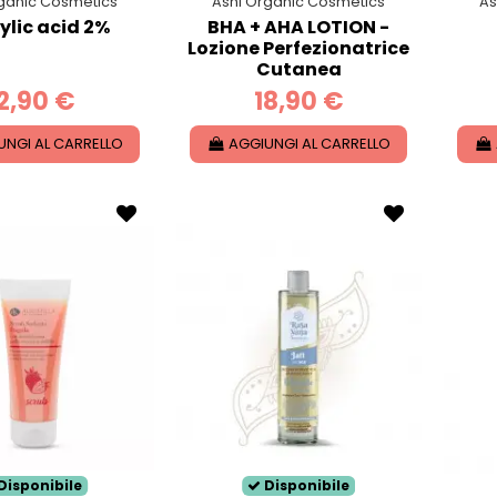
ganic Cosmetics
Ashi Organic Cosmetics
As
ylic acid 2%
BHA + AHA LOTION -
Lozione Perfezionatrice
Cutanea
2,90 €
18,90 €
UNGI AL CARRELLO
AGGIUNGI AL CARRELLO
Disponibile
Disponibile