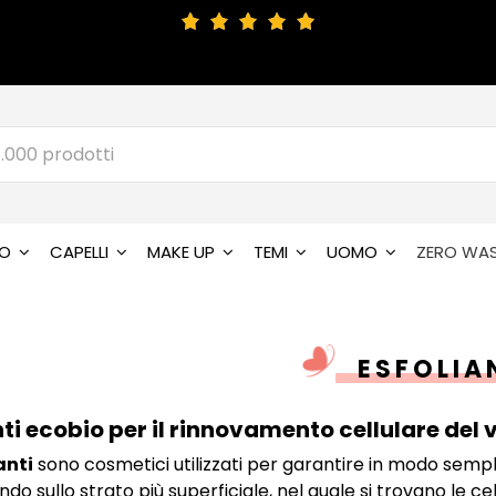
SO
CAPELLI
MAKE UP
TEMI
UOMO
ZERO WA
ESFOLIA
nti ecobio per il rinnovamento cellulare del 
anti
sono cosmetici utilizzati per garantire in modo sempli
ndo sullo strato più superficiale, nel quale si trovano le c