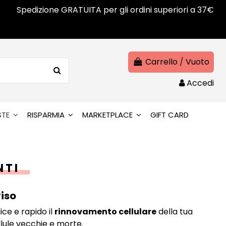
Spedizione GRATUITA per gli ordini superiori a 37€
Carrello
/
Vuoto
Accedi
STE
RISPARMIA
MARKETPLACE
GIFT CARD
NTI
viso
ce e rapido il
rinnovamento cellulare
della tua
ellule vecchie e morte.