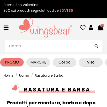
Promo San Valentino
30% sui prodotti segnalati codice
LOVE30
0
PROMO
MARCHE
Corpo
Viso
Home
Uomo
Rasatura e Barba
RASATURA E BARBA
Prodotti per rasatura, barba e dopo