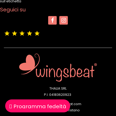
sull'etichetta
Seguici su
(4,9/5)
Vedere tutte le recensioni del negozio
THALIA SRL
P.I. 04183620923
Email: info@wingsbeat.com
Programma fedeltà
Negozi: Cagliari | Oristano