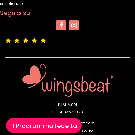
sull'etichetta
Seguici su
(4,9/5)
Vedere tutte le recensioni del negozio
THALIA SRL
P.I. 04183620923
Email: info@wingsbeat.com
Programma fedeltà
Negozi: Cagliari | Oristano