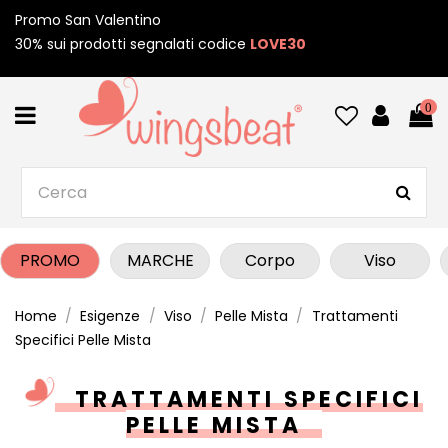
Promo San Valentino
30% sui prodotti segnalati codice
LOVE30
0
PROMO
MARCHE
Corpo
Viso
Home
Esigenze
Viso
Pelle Mista
Trattamenti
Specifici Pelle Mista
TRATTAMENTI SPECIFICI
PELLE MISTA