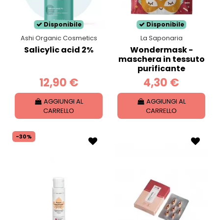
secca.
Disponibile
Disponibile
Ashi Organic Cosmetics
La Saponaria
Salicylic acid 2%
Wondermask -
maschera in tessuto
purificante
12,90 €
4,30 €
AGGIUNGI AL
AGGIUNGI AL
CARRELLO
CARRELLO
-30%