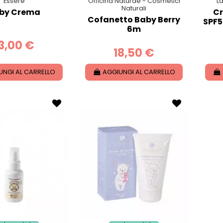
Essere
Officina Naturae - Cosmetici
La
Naturali
by Crema
Cr
Cofanetto Baby Berry
SPF5
6m
3,00 €
18,50 €
UNGI AL CARRELLO
AGGIUNGI AL CARRELLO