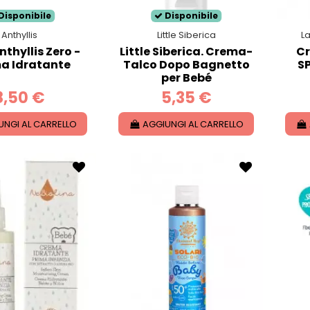
Disponibile
Disponibile
Anthyllis
Little Siberica
La
thyllis Zero -
Little Siberica. Crema-
Cr
a Idratante
Talco Dopo Bagnetto
SP
per Bebé
8,50 €
5,35 €
UNGI AL CARRELLO
AGGIUNGI AL CARRELLO