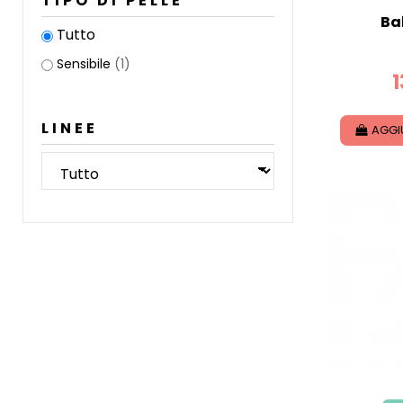
TIPO DI PELLE
Ba
Tutto
Sensibile
(1)
1
LINEE
AGGI