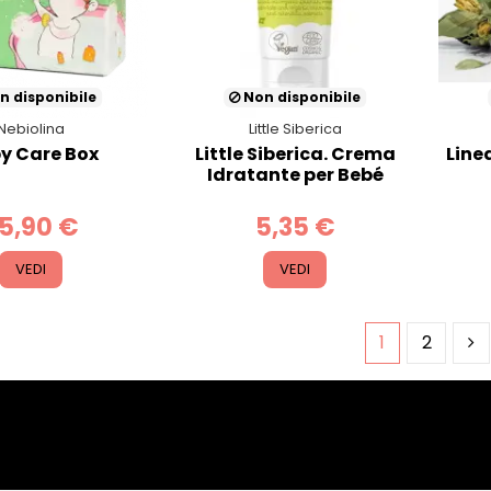
n disponibile
Non disponibile
Nebiolina
Little Siberica
y Care Box
Little Siberica. Crema
Line
Idratante per Bebé
5,90 €
5,35 €
VEDI
VEDI
1
2