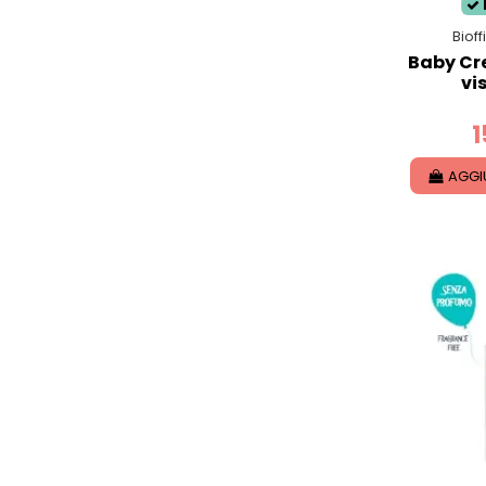
Biof
Baby Cr
vi
1
AGGI