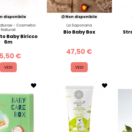
n disponibile
Non disponibile
Naturae - Cosmetici
La Saponaria
Naturali
Bio Baby Box
Str
to Baby Biricco
6m
47,50 €
5,50 €
VEDI
VEDI