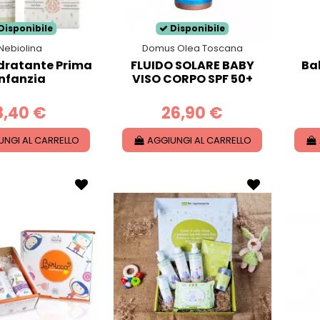
Disponibile
Disponibile
Nebiolina
Domus Olea Toscana
dratante Prima
FLUIDO SOLARE BABY
Bab
Infanzia
VISO CORPO SPF 50+
8,40 €
26,90 €
UNGI AL CARRELLO
AGGIUNGI AL CARRELLO