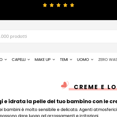
SO
CAPELLI
MAKE UP
TEMI
UOMO
ZERO WA
CREME E LO
i e idrata la pelle del tuo bambino con le c
ei bambini è molto sensibile e delicata. Agenti atmosferici
possono dare luogo ad arrossamenti e irritazioni.