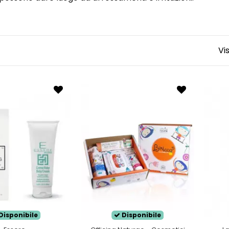
 per questo motivo che creme viso, creme idratanti e leni
 della pelle dei piccoli. Wingsbeat ha selezionato per te 
 quotidiano di Puravida Bio, Lozione Bebè Detergente viso e 
Vi
tettive per il cambio pannolino.
 prodotto più adatto alla pelle del tuo bambino, le creme
er garantire la massima compatibilità con le pelli delicat
Disponibile
Disponibile