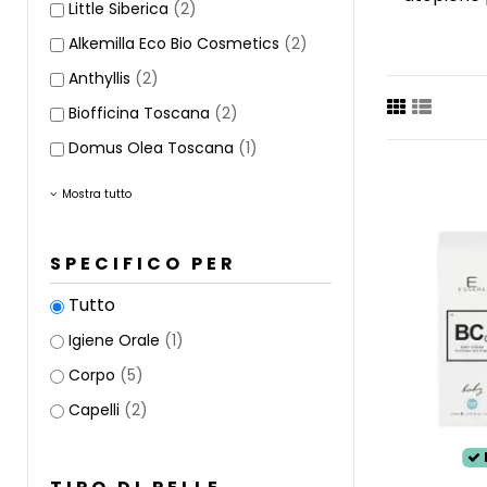
Little Siberica
(2)
È proprio
Alkemilla Eco Bio Cosmetics
(2)
protezione
Anthyllis
(2)
l'utilizzo
creme pro
Biofficina Toscana
(2)
Domus Olea Toscana
(1)
Scegli il
apposta p
Mostra tutto
SPECIFICO PER
Tutto
Igiene Orale
(1)
Corpo
(5)
Capelli
(2)