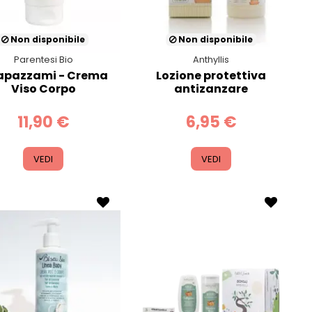
Non disponibile
Non disponibile
Parentesi Bio
Anthyllis
apazzami - Crema
Lozione protettiva
Viso Corpo
antizanzare
11,90 €
6,95 €
VEDI
VEDI