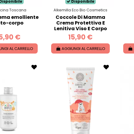
Disponibile
Disponibile
ficina Toscana
Alkemilla Eco Bio Cosmetics
ema emolliente
Coccole Di Mamma
sto-corpo
Crema Protettiva E
Lenitiva Viso E Corpo
5,90 €
15,90 €
UNGI AL CARRELLO
AGGIUNGI AL CARRELLO