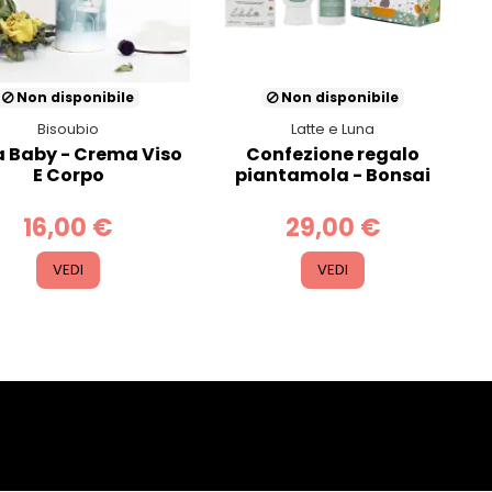
Non disponibile
Non disponibile
Bisoubio
Latte e Luna
a Baby - Crema Viso
Confezione regalo
E Corpo
piantamola - Bonsai
16,00 €
29,00 €
VEDI
VEDI