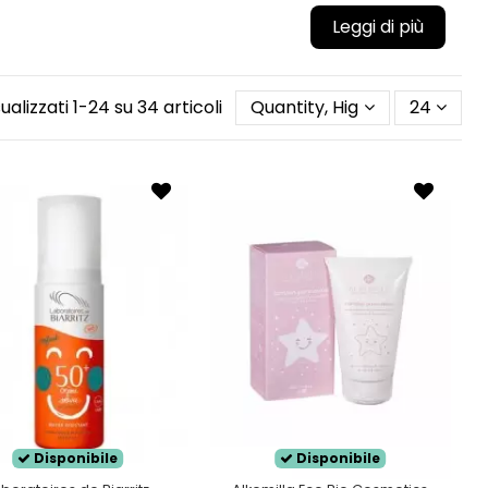
tive svolgono una importantissima funzione nella
oli baby di Latte e Luna, creme protettive per
corpo di Centifolia, Idrolati di Rosmarino e Lavanda,
sualizzati 1-24 su 34 articoli
Quantity, Highest first
24
 ecobio selezionate da Wingsbeat sono formulate
e dei bambini.
Disponibile
Disponibile