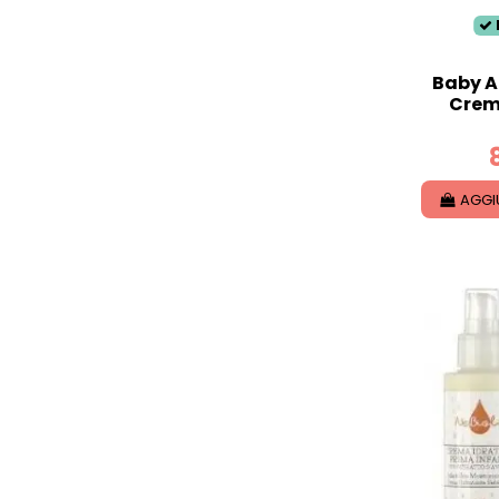
Baby An
Crem
AGGI