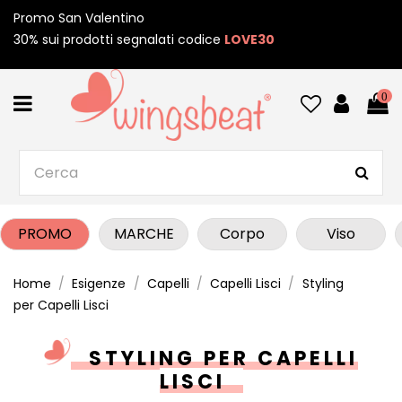
Promo San Valentino
30% sui prodotti segnalati codice
LOVE30
0
PROMO
MARCHE
Corpo
Viso
Home
Esigenze
Capelli
Capelli Lisci
Styling
per Capelli Lisci
STYLING PER CAPELLI
LISCI