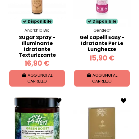
Disponibile
Disponibile
Anarkhìa Bio
Gentleaf
Sugar Spray -
Gel capelli Easy -
Illuminante
Idratante Per Le
Idratante
Lunghezze
Texturizzante
15,90 €
16,90 €
AGGIUNGI AL
AGGIUNGI AL
CARRELLO
CARRELLO