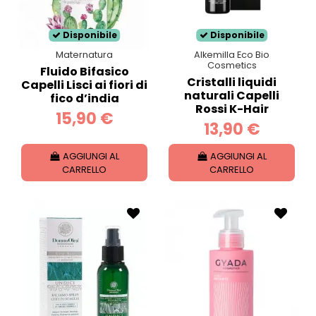
Disponibile
Disponibile
Maternatura
Alkemilla Eco Bio
Cosmetics
Fluido Bifasico
Cristalli liquidi
Capelli Lisci ai fiori di
naturali Capelli
fico d’india
Rossi K-Hair
15,90 €
13,90 €
AGGIUNGI AL
AGGIUNGI AL
CARRELLO
CARRELLO