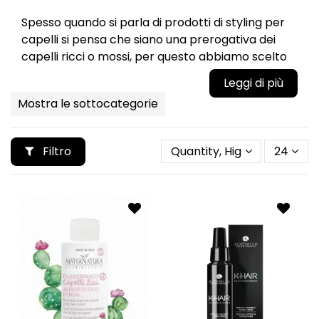
Spesso quando si parla di prodotti di styling per
capelli si pensa che siano una prerogativa dei
capelli ricci o mossi, per questo abbiamo scelto
di raccogliere una selezione di
Prodotti Styling
per Capelli Lisci
: mousse, creme, gel, bifasici o
Mostra le sottocategorie
fludi.
Quando si hanno i
Capelli Lisci
si cerca sempre
di ottenere un liscio perfetto, con
Filtro
Quantity, Highest first
24
l'
asciugacapelli
e la
spazzola
, con prodotti
liscianti che non appesantiscano la chioma. I
capelli lisci sono spesso
fini
e si
sporcano
facilmente
, la scelta dei prodotti deve ricadere
su
formulazioni leggere
che mantengano
la
chioma liscia e leggera.