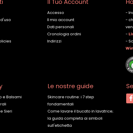
ti
Il Tuo Account
Ha
Accesso
- I
 d'uso
Il mio account
- c
Dati personali
vene
Cronologia ordini
-
Li
licies
Indirizzi
- S
Wi
y
Le nostre guide
Se
o e Balsami
Skincare routine: i 7 step
ali
fondamentali
e Sieri
Come lavare il bucato in lavatrice;
la guida completa ai simboli
sull'etichetta