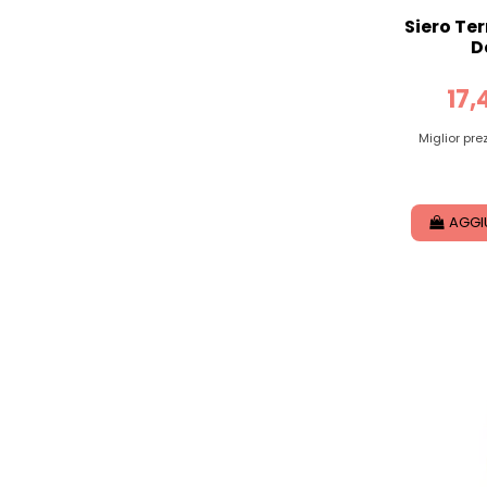
Siero Te
D
17,
Miglior pre
AGGI