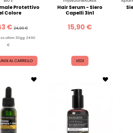
Bio's
mysezioneAUREA
Apiar
rmale Protettivo
Hair Serum - Siero
Si
el Colore
Capelli 3in1
43 €
15,90 €
24,90 €
zzo ultimi 30gg: 24.90
€
UNGI AL CARRELLO
VEDI