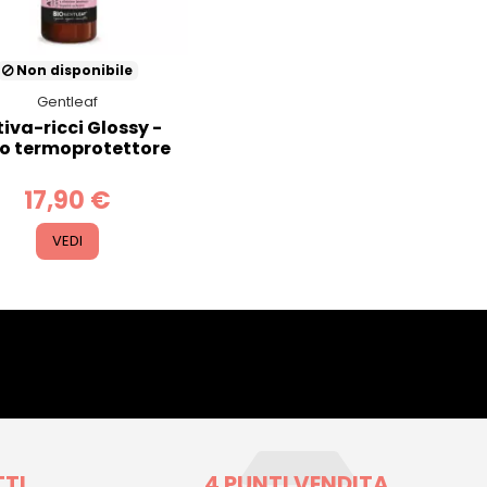
Non disponibile
Gentleaf
tiva-ricci Glossy -
ro termoprotettore
17,90 €
VEDI
TTI
4 PUNTI VENDITA