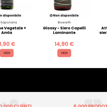
n disponibile
Non disponibile
 Saponaria
Bioearth
ne Vegetale +
Glossy - Siero Capelli
At
Amla
Laminante
sie
8,90 €
14,90 €
VEDI
VEDI
0.000 CLIENTI
6.000 PRODO