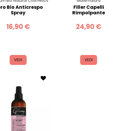
ium Bio Natural Cosmetics
Maternatura
ero Bio Anticrespo
Filler Capelli
Spray
Rimpolpante
16,90 €
24,90 €
VEDI
VEDI