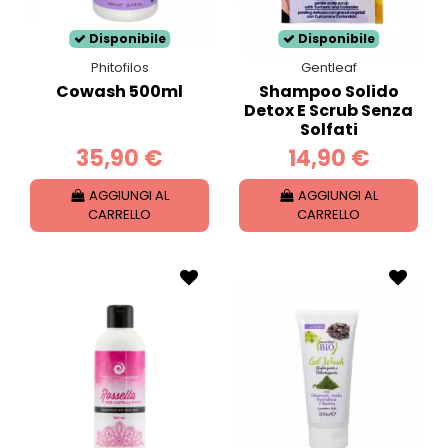
Disponibile
Disponibile
Phitofilos
Gentleaf
Cowash 500ml
Shampoo Solido
Detox E Scrub Senza
Solfati
35,90 €
14,90 €
AGGIUNGI AL
AGGIUNGI AL
CARRELLO
CARRELLO