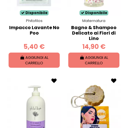
Disponibile
Disponibile
Phitofilos
Maternatura
Impacco Lavante No
Bagno & Shampoo
Poo
Delicato ai Fiori di
Lino
5,40 €
14,90 €
AGGIUNGI AL
AGGIUNGI AL
CARRELLO
CARRELLO