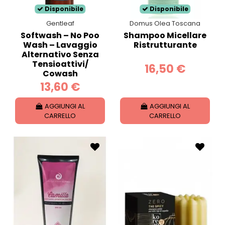
Disponibile
Disponibile
Gentleaf
Domus Olea Toscana
Softwash – No Poo
Shampoo Micellare
Wash – Lavaggio
Ristrutturante
Alternativo Senza
Tensioattivi/
16,50 €
Cowash
13,60 €
AGGIUNGI AL
AGGIUNGI AL
CARRELLO
CARRELLO