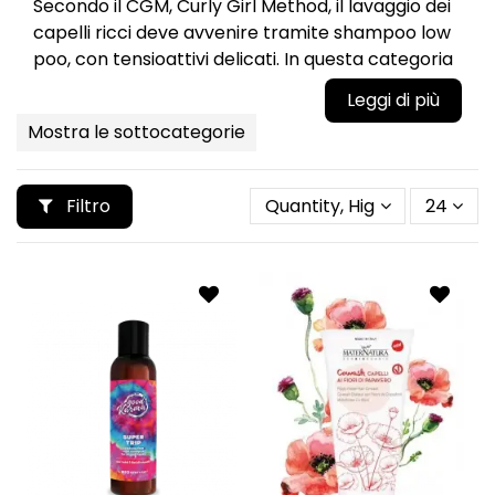
Secondo il CGM, Curly Girl Method, il lavaggio dei
capelli ricci deve avvenire tramite shampoo low
poo, con tensioattivi delicati. In questa categoria
troverai shampoo adatti al metodo con
tensioattivi delicati prodotti per il cowash.
Mostra le sottocategorie
I prodotti sono formulati privi di ingredienti
dannosi e seccanti per i capelli ricci, che tendono
a soffrire maggiormente la secchezza dei capelli.
Filtro
Quantity, Highest first
24