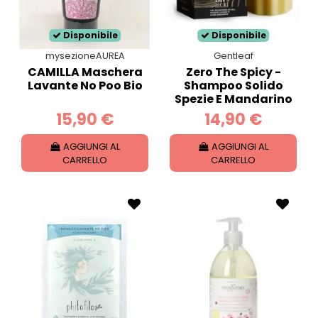
Disponibile
Disponibile
mysezioneAUREA
Gentleaf
CAMILLA Maschera
Zero The Spicy -
Lavante No Poo Bio
Shampoo Solido
Spezie E Mandarino
15,90 €
14,90 €
AGGIUNGI AL
AGGIUNGI AL
CARRELLO
CARRELLO