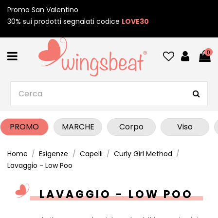
Promo San Valentino
30% sui prodotti segnalati codice
LOVE30
0
PROMO
MARCHE
Corpo
Viso
Home
Esigenze
Capelli
Curly Girl Method
Lavaggio - Low Poo
LAVAGGIO - LOW POO