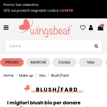
Promo San Valentino
30% sui prodotti segnalati codice
LOVE30
0
PROMO
MARCHE
Corpo
Viso
Home
Make up
Viso
Blush/Fard
BLUSH/FARD
I migliori blush bio per donare