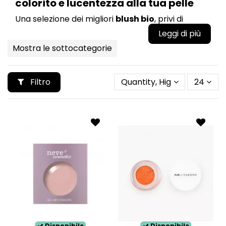
colorito e lucentezza alla tua pelle
Una selezione dei migliori
blush bio
, privi di
sostanze nocive, come petrolati, siliconi o
parabeni, per ottenere una texture professionale
Mostra le sottocategorie
senza danneggiare la pelle. Nella selezione di
Wingsbeat troverai fard di vario tipo e qualità,
fard bio economici e fard di alta qualità, pur
Filtro
Quantity, Highest first
24
mantenendo inalterata le proprietà bio che li
contraddistinguono.
Potrai acquistare
diverse colorazioni e
consistenze
, blush bio in crema o in polvere, a
seconda del prodotto che meglio si adatta alla
pelle del tuo viso.
Solo su Wingsbeat trovi i migliori marchi di blush
bio, come
Neve Cosmetics
,
Couleur Caramel
,
Purobio
,
Avril
e
Alkemilla
.
Ordina adesso il tuo blush bio, acquista online su
Disponibile
Disponibile