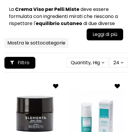
La
Crema Viso per Pelli Miste
deve essere
formulata con ingredienti mirati che riescano a
rispettare l'
equilibrio cutaneo
di due diverse
tipologie di pelle, nutrendo la più
secca
ed
idratando la più
lucida e grassa.
Mostra le sottocategorie
La pelle mista è una pelle che presenta
delle
zone lucide
ed affini alla
pelle grassa
e
Filtro
Quantity, Highest first
24
delle zone che si presentano
secche
e affini
alla
pelle secca
. Il problema della pelle mista
risiede nelle ghiandole sebacee, che per
rimediare alla scarsa produzione di sebo di
alcune zone del viso tendono a produrre in
eccesso nelle altre zone del viso.
La
pelle mista
ha bisogno di prodotti specifici,
che riescano a
riequilibrare la produzione di
sebo
della tua pelle, senza appesantire le zone
lucide e dando la giusta idratazione alla zona