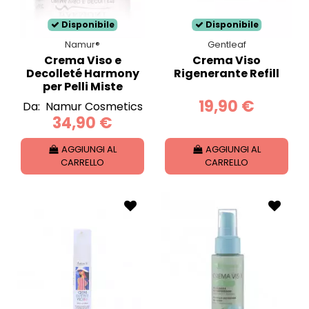
Disponibile
Disponibile
Namur®
Gentleaf
Crema Viso e
Crema Viso
Decolleté Harmony
Rigenerante Refill
per Pelli Miste
19,90 €
Da:
Namur Cosmetics
34,90 €
AGGIUNGI AL
AGGIUNGI AL
CARRELLO
CARRELLO