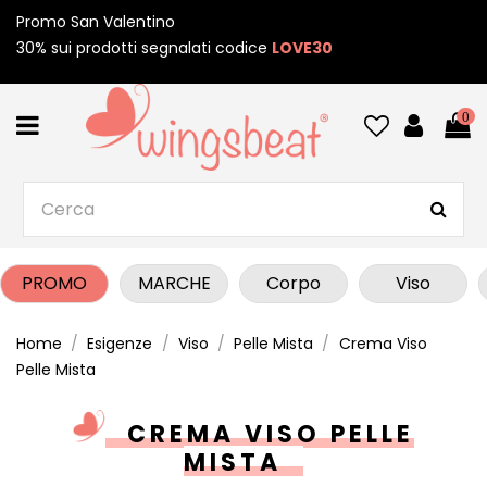
Promo San Valentino
30% sui prodotti segnalati codice
LOVE30
0
PROMO
MARCHE
Corpo
Viso
Home
Esigenze
Viso
Pelle Mista
Crema Viso
Pelle Mista
CREMA VISO PELLE
MISTA