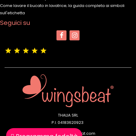
Come lavare il bucato in lavatrice; la guida completa ai simboli
sull'etichetta
Seguici su
(4,9/5)
Vedere tutte le recensioni del negozio
THALIA SRL
P.I. 04183620923
Email: info@wingsbeat.com