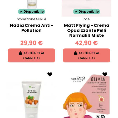
Disponibile
Disponibile
mysezioneAUREA
Zoé
Nadia Crema Anti-
Matt Flying - Crema
Pollution
Opacizzante Pelli
Normali E Miste
29,90 €
42,90 €
AGGIUNGI AL
AGGIUNGI AL
CARRELLO
CARRELLO