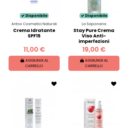
Disponibile
Disponibile
Antos Cosmetici Naturali
La Saponaria
Crema Idratante
Stay Pure Crema
SPF15
Viso Anti-
imperfezioni
11,00 €
19,00 €
AGGIUNGI AL
AGGIUNGI AL
CARRELLO
CARRELLO