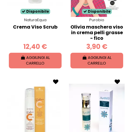
Disponibile
Disponibile
NaturaEqua
Purobio
Crema Viso Scrub
Olivia maschera viso
in crema pelli grasse
- fico
12,40 €
3,90 €
AGGIUNGI AL
AGGIUNGI AL
CARRELLO
CARRELLO