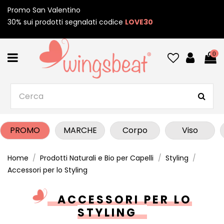
Promo San Valentino
30% sui prodotti segnalati codice
LOVE30
0
PROMO
MARCHE
Corpo
Viso
Home
Prodotti Naturali e Bio per Capelli
Styling
Accessori per lo Styling
ACCESSORI PER LO
STYLING