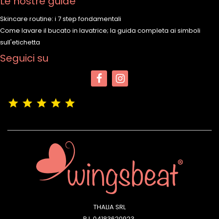
Le nostre guide
Skincare routine: i 7 step fondamentali
Come lavare il bucato in lavatrice; la guida completa ai simboli
sull'etichetta
Seguici su
(4,9/5)
Vedere tutte le recensioni del negozio
THALIA SRL
P.I. 04183620923