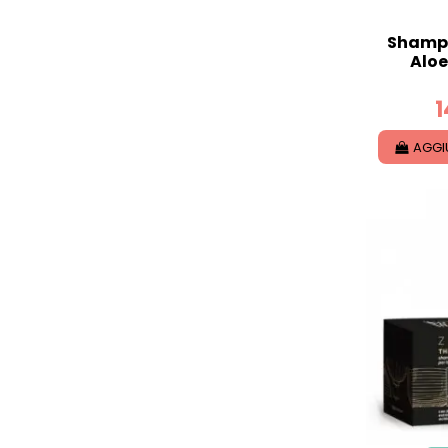
Shampo
Aloe
1
AGGI