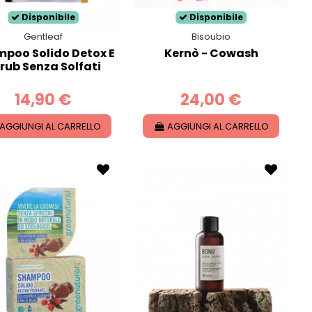
Disponibile
Disponibile
Gentleaf
Bisoubio
poo Solido Detox E
Kernò - Cowash
rub Senza Solfati
14,90 €
24,00 €
AGGIUNGI AL CARRELLO
AGGIUNGI AL CARRELLO