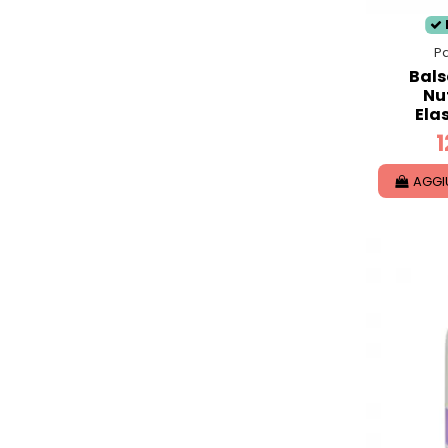
Pa
Bals
Nu
Ela
1
AGGI