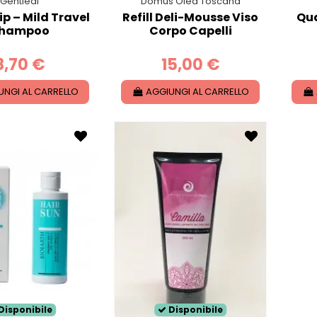
Gentleaf
Domus Olea Toscana
ip – Mild Travel
Refill Deli-Mousse Viso
Qua
hampoo
Corpo Capelli
8,70 €
15,00 €
UNGI AL CARRELLO
AGGIUNGI AL CARRELLO
Disponibile
Disponibile