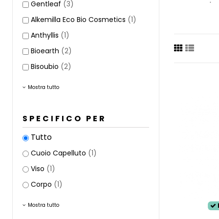
Gentleaf
(3)
Prendi l'a
i capelli s
Alkemilla Eco Bio Cosmetics
(1)
I
Capelli 
Anthyllis
(1)
idratazio
Bioearth
(2)
aprirsi m
Nonostante
Bisoubio
(2)
lo step pi
chiudere 
Mostra tutto
Un'intera
più idrata
SPECIFICO PER
Tutto
Cuoio Capelluto
(1)
Viso
(1)
Corpo
(1)
Mostra tutto