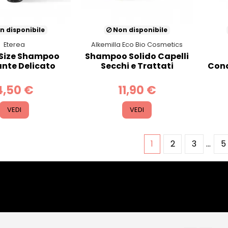
n disponibile
Non disponibile
Eterea
Alkemilla Eco Bio Cosmetics
 Size Shampoo
Shampoo Solido Capelli
ante Delicato
Secchi e Trattati
Cond
4,50 €
11,90 €
VEDI
VEDI
1
2
3
…
5