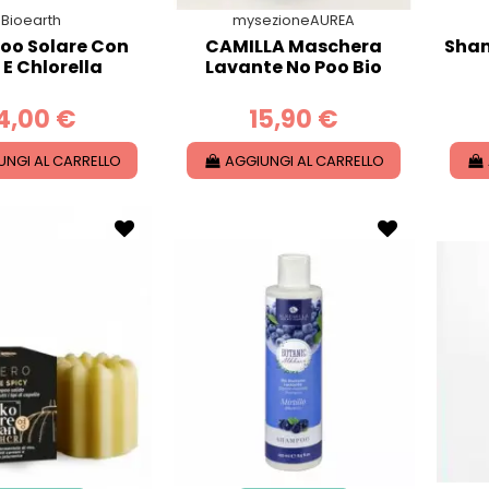
Bioearth
mysezioneAUREA
o Solare Con
CAMILLA Maschera
Sha
 E Chlorella
Lavante No Poo Bio
4,00 €
15,90 €
UNGI AL CARRELLO
AGGIUNGI AL CARRELLO