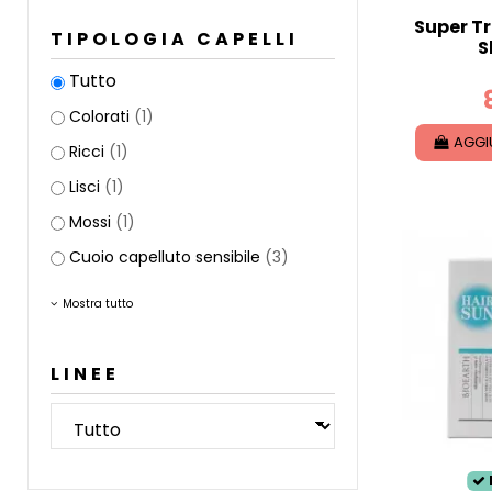
Super Tr
TIPOLOGIA CAPELLI
S
Tutto
Colorati
(1)
AGGI
Ricci
(1)
Lisci
(1)
Mossi
(1)
Cuoio capelluto sensibile
(3)
Mostra tutto
LINEE