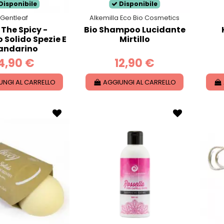
Disponibile
Disponibile
Gentleaf
Alkemilla Eco Bio Cosmetics
 The Spicy -
Bio Shampoo Lucidante
Solido Spezie E
Mirtillo
andarino
4,90 €
12,90 €
UNGI AL CARRELLO
AGGIUNGI AL CARRELLO