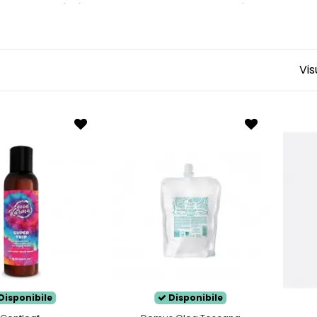
bitudine di
diluire lo shampoo
con acqua o
idrolato
, ti
i secchino.
Crespi
si presentano tendenzialmente
secchi e aridi
, a 
ne cutanea nell'ambiente in cui si trova, per questo in ca
Vis
aggiormente, con la spiacevole conseguenza di un effett
 sia una prerogativa dei capelli ricci e mossi, l'effetto cre
ù importante per questa tipologia di capello è il
risciacq
le squame del capello per un aspetto più luminoso della c
 routine idratante con shampoo, balsamo o maschera e pr
ta e contrastare più facilmente l'effetto crespo.
Disponibile
Disponibile