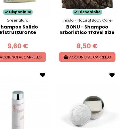
Disponibile
Disponibile
Greenatural
Insula - Natural Body Care
Shampoo Solido
BONU - Shampoo
Ristrutturante
Erboristico Travel Size
9,60 €
8,50 €
AGGIUNGI AL CARRELLO
AGGIUNGI AL CARRELLO