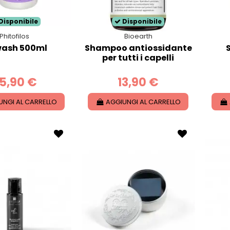
Disponibile
Disponibile
Phitofilos
Bioearth
ash 500ml
Shampoo antiossidante
per tutti i capelli
5,90 €
13,90 €
UNGI AL CARRELLO
AGGIUNGI AL CARRELLO