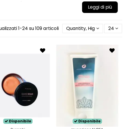
 permetterà di utilizzare meno prodotto evitando che
causa della sua secchezza il capello tende a cercare
so di forte umidità le squame del capello tendono ad
ualizzati 1-24 su 109 articoli
Quantity, Highest first
24
o crespo importante.
spo si può presentare in tutte le tipologie di capelli,
uo acido
, l'utilizzo di questo prodotto permette di
hioma ed eliminare l'effetto crespo.
odotti di styling permette di donarti una chioma
Disponibile
Disponibile