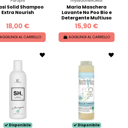
Purophi
mysezioneAUREA
si Solid Shampoo
Maria Maschera
Extra Nourish
Lavante No Poo Bio e
Detergente Multiuso
18,00 €
15,90 €
AGGIUNGI AL CARRELLO
AGGIUNGI AL CARRELLO
Disponibile
Disponibile