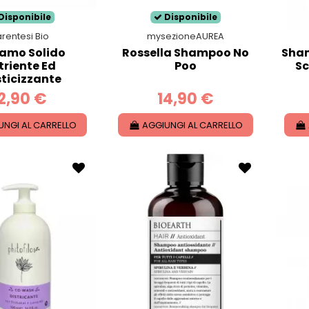
Disponibile
Disponibile
rentesi Bio
mysezioneAUREA
amo Solido
Rossella Shampoo No
Sham
triente Ed
Poo
Sc
sticizzante
2,90 €
14,90 €
UNGI AL CARRELLO
AGGIUNGI AL CARRELLO