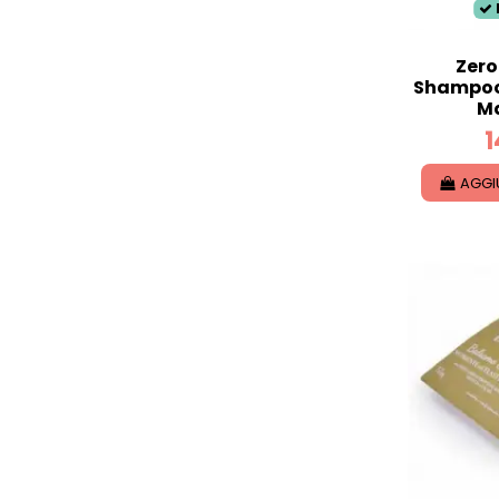
Zero
Shampoo 
M
1
AGGI