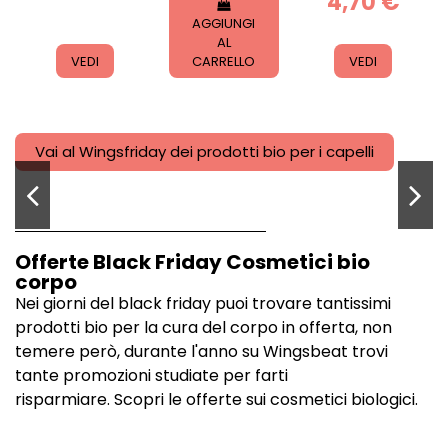
4,70 €
AGGIUNGI
AL
VEDI
CARRELLO
VEDI
-20%
Vai al Wingsfriday dei prodotti bio per i capelli
Non disponibile
Non disponibile
Disponibile
Disponibile
Disponibile
Non disponibile
Disponibile
Offerte Black Friday Cosmetici bio
Alkemilla Eco Bio
Greenatural
Parlux
Phitofilos
Avril
Tangle Teezer
Gentleaf
corpo
Cosmetics
Doccia
Parlux
Spazzola
Altea
Keep Calm
Tangle
Nei giorni del black friday puoi trovare tantissimi
Shampoo
Shampoo
Melody
per capelli in
Teezer The
Mask -
Solido
prodotti bio per la cura del corpo in offerta, non
Lino e Riso
Silencer
legno
Maschera
Wet
Capelli
Alyon
Detangler
temere però, durante l'anno su Wingsbeat trovi
5,80 €
15,00 €
6,70 €
20,25 €
Secchi e
Fine &
20,00 €
tante promozioni studiate per farti
Trattati
Fragile Mint
VEDI
risparmiare.
Scopri le offerte sui cosmetici biologici
.
11,90 €
25,00 €
16,40 €
AGGIUNGI
AGGIUNGI
AGGIUNGI
AL
AL
AL
VEDI