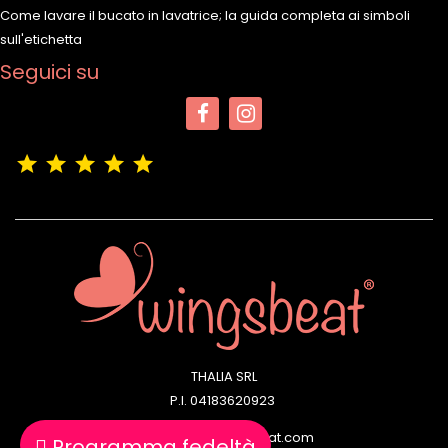
Come lavare il bucato in lavatrice; la guida completa ai simboli
sull'etichetta
Seguici su
(4,9/5)
Vedere tutte le recensioni del negozio
THALIA SRL
P.I. 04183620923
Email: info@wingsbeat.com
Programma fedeltà