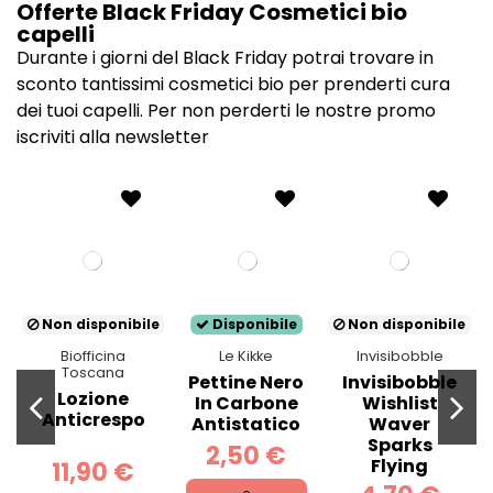
Offerte Black Friday Cosmetici bio
capelli
Durante i giorni del Black Friday potrai trovare in
sconto tantissimi cosmetici bio per prenderti cura
dei tuoi capelli. Per non perderti le nostre promo
iscriviti alla newsletter
Non disponibile
Disponibile
Non disponibile
Biofficina
Le Kikke
Invisibobble
Toscana
Pettine Nero
Invisibobble
Lozione
In Carbone
Wishlist
Anticrespo
Antistatico
Waver
Sparks
2,50 €
Flying
11,90 €