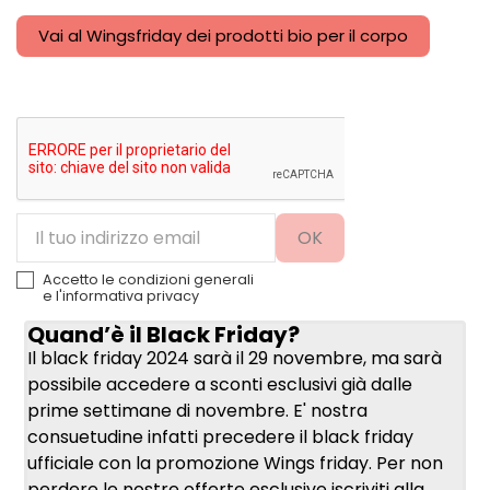
VEDI
CARRELLO
CARRELLO
CARRELLO
AGGIUNGI
AL
Vai al Wingsfriday dei prodotti bio per il corpo
CARRELLO
Accetto le condizioni generali
e l'
informativa privacy
Quand’è il Black Friday?
Il black friday 2024 sarà il 29 novembre, ma sarà
possibile accedere a sconti esclusivi già dalle
prime settimane di novembre. E' nostra
consuetudine infatti precedere il black friday
ufficiale con la promozione Wings friday. Per non
perdere le nostre offerte esclusive iscriviti alla