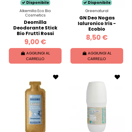
Disponibile
Disponibile
Alkemilla Eco Bio
Greenatural
Cosmetics
GN Deo Nogas
Deomilla
Ialuronico Iris -
Deodorante Stick
Ecobio
Bio Frutti Rossi
8,50 €
9,00 €
AGGIUNGI AL
AGGIUNGI AL
CARRELLO
CARRELLO