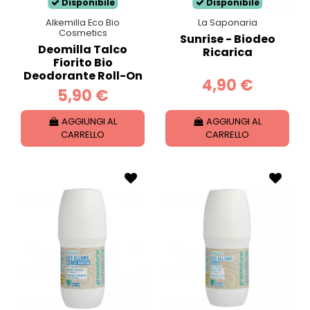
Disponibile
Disponibile
Alkemilla Eco Bio
La Saponaria
Cosmetics
Sunrise - Biodeo
Deomilla Talco
Ricarica
Fiorito Bio
Deodorante Roll-On
4,90 €
5,90 €
AGGIUNGI AL
AGGIUNGI AL
CARRELLO
CARRELLO