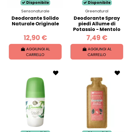
Disponibile
Disponibile
Sensonaturale
Greenatural
Deodorante Solido
Deodorante Spray
Naturale Originale
piedi Allume di
Potassio - Mentolo
12,90 €
7,49 €
AGGIUNGI AL
AGGIUNGI AL
CARRELLO
CARRELLO