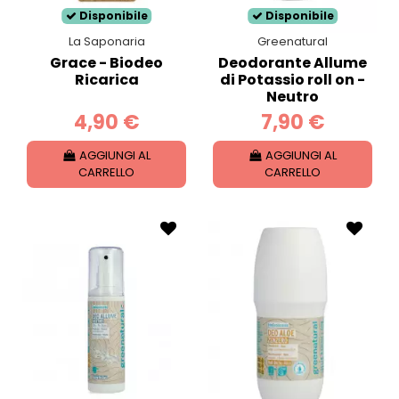
Disponibile
Disponibile
La Saponaria
Greenatural
Grace - Biodeo
Deodorante Allume
Ricarica
di Potassio roll on -
Neutro
4,90 €
7,90 €
AGGIUNGI AL
AGGIUNGI AL
CARRELLO
CARRELLO