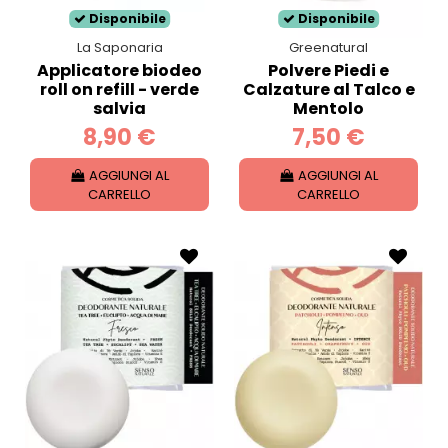
Disponibile
Disponibile
La Saponaria
Greenatural
Applicatore biodeo
Polvere Piedi e
roll on refill - verde
Calzature al Talco e
salvia
Mentolo
8,90 €
7,50 €
AGGIUNGI AL
AGGIUNGI AL
CARRELLO
CARRELLO