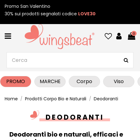
Promo San Valentino
30% sui prodotti segnalati codice
LOVE30
0
PROMO
MARCHE
Corpo
Viso
Home
Prodotti Corpo Bio e Naturali
Deodoranti
DEODORANTI
Deodoranti bio e naturali, efficaci e