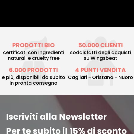
PRODOTTI BIO
50.000 CLIENTI
certificati con ingredienti
soddisfatti degli acquisti
naturali e cruelty free
su Wingsbeat
6.000 PRODOTTI
4 PUNTI VENDITA
e più, disponibili da subito
Cagliari - Oristano - Nuoro
in pronta consegna
Iscriviti alla Newsletter
Per te subito il 15% di sconto