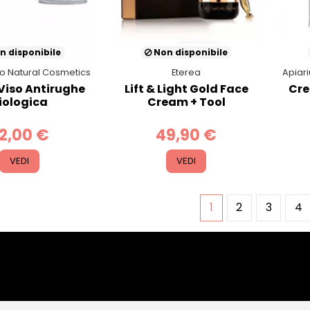
n disponibile
Non disponibile
io Natural Cosmetics
Eterea
Apiar
iso Antirughe
Lift & Light Gold Face
Cre
iologica
Cream + Tool
2,00 €
49,90 €
VEDI
VEDI
1
2
3
4