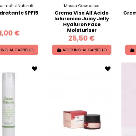
osmetici Naturali
Mossa Cosmetics
dratante SPF15
Crema Viso All'Acido
Crem
Ialuronico Juicy Jelly
Hyaluron Face
Moisturiser
11,00 €
25,50 €
UNGI AL CARRELLO
AGGIUNGI AL CARRELLO