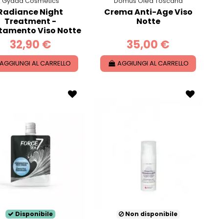
Gyada Cosmetics
Domus Olea Toscana
Radiance Night
Crema Anti-Age Viso
Treatment -
Notte
tamento Viso Notte
32,90 €
35,00 €
AGGIUNGI AL CARRELLO
AGGIUNGI AL CARRELLO
Disponibile
Non disponibile