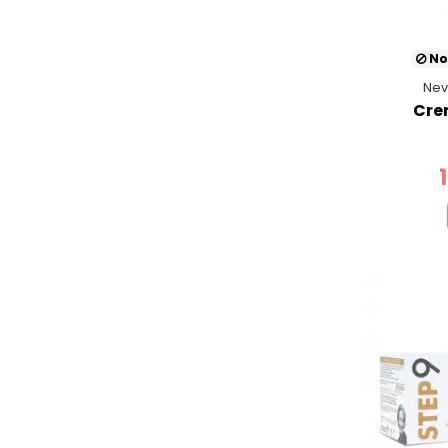
No
Nev
Cre