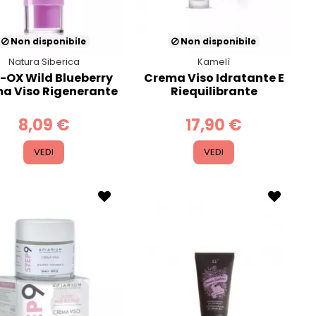
Non disponibile
Non disponibile
Natura Siberica
Kamelì
-OX Wild Blueberry
Crema Viso Idratante E
a Viso Rigenerante
Riequilibrante
8,09 €
17,90 €
VEDI
VEDI