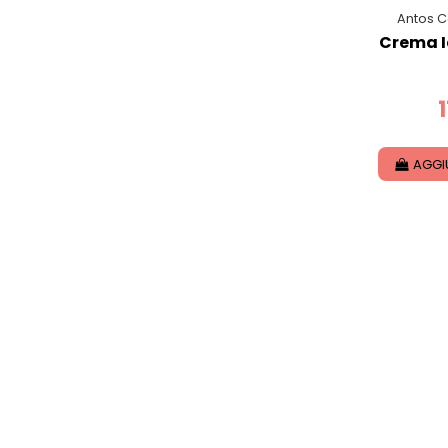
Antos C
Crema I
AGGI