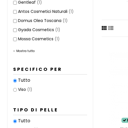
Gentleaf
(1)
crema più
Antos Cosmetici Naturali
(1)
La pelle s
Domus Olea Toscana
(1)
tende a p
Gyada Cosmetics
(1)
dell'idrat
Mossa Cosmetics
(1)
Come capi
La pelle 
Mostra tutto
prodotto t
SPECIFICO PER
Tutto
Viso
(1)
TIPO DI PELLE
Tutto