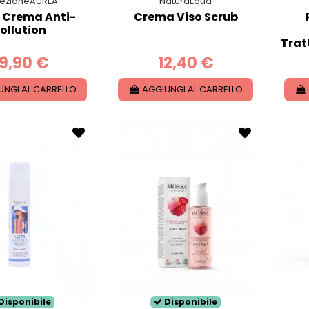
ezioneAUREA
NaturaEqua
 Crema Anti-
Crema Viso Scrub
ollution
Trat
9,90 €
12,40 €
UNGI AL CARRELLO
AGGIUNGI AL CARRELLO
Disponibile
Disponibile