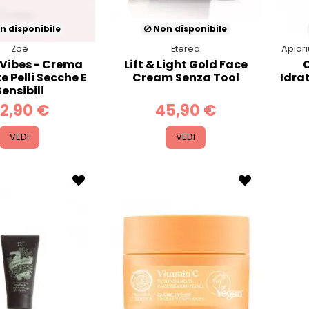
n disponibile
Non disponibile
Zoé
Eterea
Apiar
 Vibes - Crema
Lift & Light Gold Face
e Pelli Secche E
Cream Senza Tool
Idra
Sensibili
2,90 €
45,90 €
VEDI
VEDI