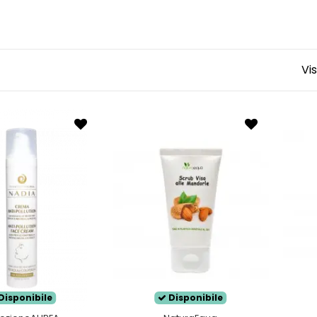
 adatta alle tue esigenze.
ecca ha bisogno di prodotti che rispettino il pH della pelle e
erdere l'
idratazione cutanea
e necessita di prodotti c
Vis
azione della pelle.
re se la tua pelle è secca?
secca
tende a tirare
risulta fragile, sottile,
screpolata e p
ende a darti la sensazione di pelle che tira: la tua pelle è
Disponibile
Disponibile