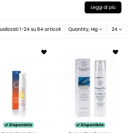
 il suo film idrolipidico, è una tipologia di pelle che
he favoriscano il mantenimento costante
ualizzati 1-24 su 84 articoli
Quantity, Highest first
24
oco elastica
. Se la tua pelle non applicando alcun
 secca!
Disponibile
Disponibile