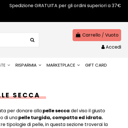
Spedizione GRATUITA per gli ordini superiori a 37€
Carrello
/
Vuoto
Accedi
STE
RISPARMIA
MARKETPLACE
GIFT CARD
LLE SECCA
lata per donare alla
pelle secca
del viso il giusto
o di una
pelle turgida, compatta ed idrata.
re tipologie di pelle, in questa sezione troverai la