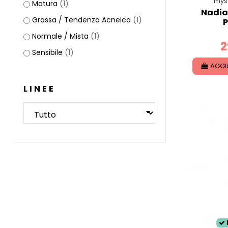
mys
Matura
(1)
Nadia
Grassa / Tendenza Acneica
(1)
P
Normale / Mista
(1)
2
Sensibile
(1)
AGGI
LINEE