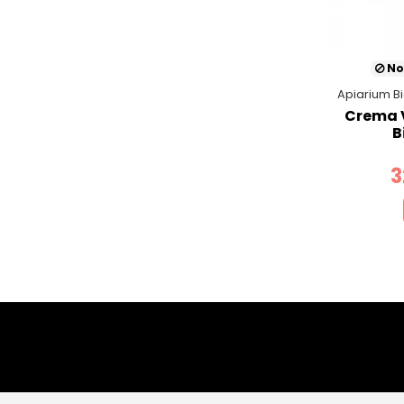
No
Apiarium B
Crema V
B
3