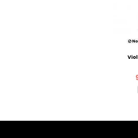
No
Vio