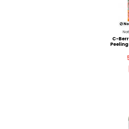
No
Nat
C-Berr
Peeling