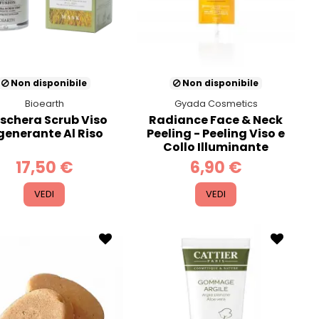
Non disponibile
Non disponibile
Bioearth
Gyada Cosmetics
schera Scrub Viso
Radiance Face & Neck
generante Al Riso
Peeling - Peeling Viso e
Collo Illuminante
17,50 €
6,90 €
VEDI
VEDI