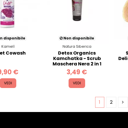
n disponibile
Non disponibile
Kamelì
Natura Siberica
let Cowash
Detox Organics
Kamchatka - Scrub
Del
Maschera Nera 2 in 1
9,90 €
3,49 €
VEDI
VEDI
1
2