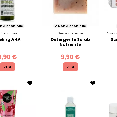
n disponibile
Non disponibile
 Saponaria
Sensonaturale
Apiar
eling AHA
Detergente Scrub
Sc
Nutriente
9,90 €
9,90 €
VEDI
VEDI