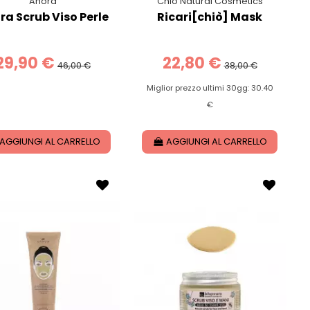
Ahora
Chiò Natural Cosmetics
ra Scrub Viso Perle
Ricari[chiò] Mask
29,90 €
22,80 €
46,00 €
38,00 €
Miglior prezzo ultimi 30gg: 30.40
€
AGGIUNGI AL CARRELLO
AGGIUNGI AL CARRELLO