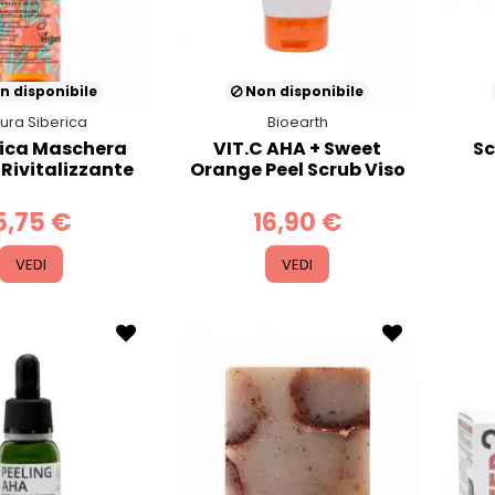
n disponibile
Non disponibile
ura Siberica
Bioearth
ica Maschera
VIT.C AHA + Sweet
Sc
 Rivitalizzante
Orange Peel Scrub Viso
5,75 €
16,90 €
VEDI
VEDI