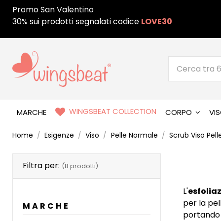
Promo San Valentino
30% sui prodotti segnalati codice
LOVE30
WINGSBEAT COLLECTION
MARCHE
CORPO
VI
Home
Esigenze
Viso
Pelle Normale
Scrub Viso Pel
Filtra per:
(8 prodotti)
L'
esfolia
per la pel
MARCHE
portando i