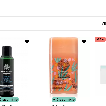
normale
è la
pelle perfetta
, si presenta con un
colorito 
 lipidico e di produzione di
sebo.
pologia di pelle necessita di prodotti che permettano di m
, si tratta di una pelle completamente
priva di imperfez
Vi
-35%
Disponibile
Disponibile