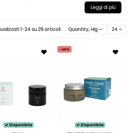
roseo e luminoso,
una pelle con il perfetto
antenere la sua perfezione, la sua pelle
liscia e
ioni cutanee.
sualizzati 1-24 su 29 articoli
Quantity, Highest first
24
-40%
Disponibile
Disponibile