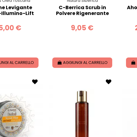
 Olea Toscana
Natura Siberica
ne Levigante
C-Berrica Scrub in
Aho
Illumino-Lift
Polvere Rigenerante
5,00 €
9,05 €
UNGI AL CARRELLO
AGGIUNGI AL CARRELLO