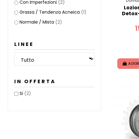
Domus
Con Imperfezioni
(2)
Lozio
Grassa / Tendenza Acneica
(1)
Detox-
Normale / Mista
(2)
1
LINEE
AGGI
IN OFFERTA
Si
(2)