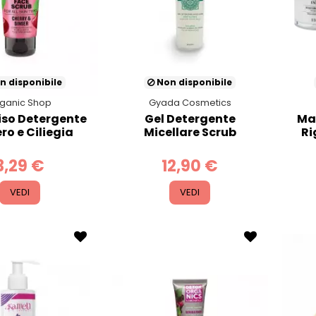
n disponibile
Non disponibile
ganic Shop
Gyada Cosmetics
iso Detergente
Gel Detergente
Ma
ro e Ciliegia
Micellare Scrub
Ri
3,29 €
12,90 €
VEDI
VEDI