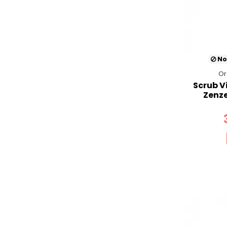
No
Or
Scrub V
Zenze