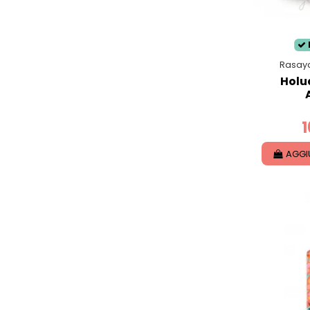
Rasay
Holu
1
AGGI