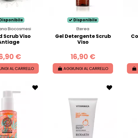
Disponibile
Disponibile
ana Biocosmesi
Eterea
d Scrub Viso
Gel Detergente Scrub
Co
Antiage
Viso
6,90 €
16,90 €
UNGI AL CARRELLO
AGGIUNGI AL CARRELLO