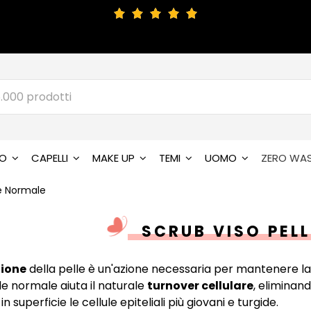
SO
CAPELLI
MAKE UP
TEMI
UOMO
ZERO WA
le Normale
SCRUB VISO PEL
zione
della pelle è un'azione necessaria per mantenere la
le normale aiuta il naturale
turnover cellulare
, eliminan
n superficie le cellule epiteliali più giovani e turgide.