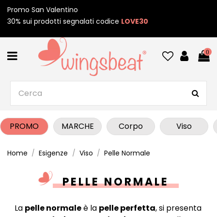
Promo San Valentino
30% sui prodotti segnalati codice
LOVE30
0
PROMO
MARCHE
Corpo
Viso
Home
Esigenze
Viso
Pelle Normale
PELLE NORMALE
La
pelle normale
è la
pelle perfetta
, si presenta