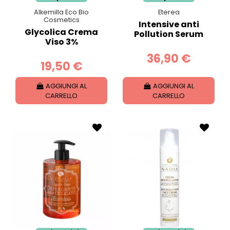
Alkemilla Eco Bio
Eterea
Cosmetics
Intensive anti
Glycolica Crema
Pollution Serum
Viso 3%
36,90 €
19,50 €
AGGIUNGI AL
AGGIUNGI AL
CARRELLO
CARRELLO