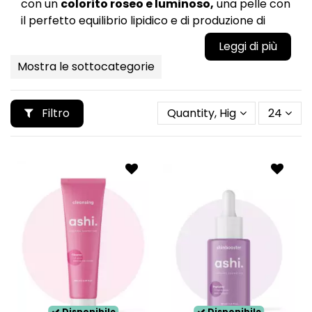
con un
colorito roseo e luminoso,
una pelle con
il perfetto equilibrio lipidico e di produzione di
sebo.
Questa tipologia di pelle necessita di prodotti
Mostra le sottocategorie
che permettano di mantenere la sua perfezione,
la sua pelle
liscia e levigata
, si tratta di una
pelle completamente
priva di imperfezioni
Filtro
Quantity, Highest first
24
cutanee.
Disponibile
Disponibile