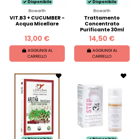
Disponibile
Disponibile
Bioearth
Bioearth
VIT.B3 + CUCUMBER -
Trattamento
Acqua Micellare
Concentrato
Purificante 30ml
13,00 €
14,50 €
AGGIUNGI AL
AGGIUNGI AL
CARRELLO
CARRELLO