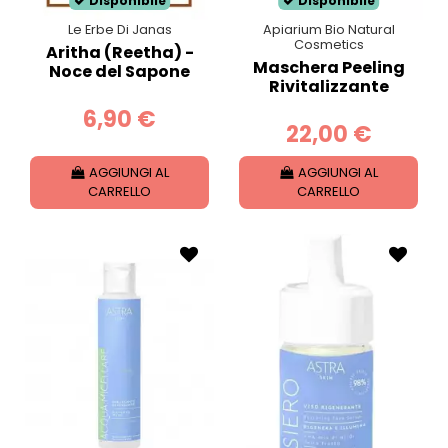
Disponibile
Disponibile
Le Erbe Di Janas
Apiarium Bio Natural
Cosmetics
Aritha (Reetha) -
Maschera Peeling
Noce del Sapone
Rivitalizzante
6,90 €
22,00 €
AGGIUNGI AL
AGGIUNGI AL
CARRELLO
CARRELLO