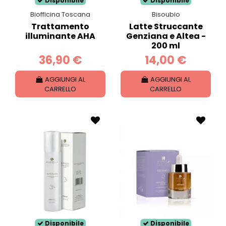
Disponibile
Disponibile
Biofficina Toscana
Bisoubio
Trattamento
Latte Struccante
illuminante AHA
Genziana e Altea -
200 ml
36,90 €
14,00 €
AGGIUNGI AL
AGGIUNGI AL
CARRELLO
CARRELLO
Disponibile
Disponibile