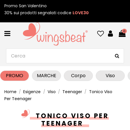
Promo San Valentino
30% sui prodotti segnalati codice
LOVE30
0
PROMO
MARCHE
Corpo
Viso
Home
Esigenze
Viso
Teenager
Tonico Viso
Per Teenager
TONICO VISO PER
TEENAGER