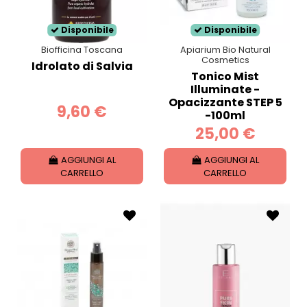
Disponibile
Disponibile
Biofficina Toscana
Apiarium Bio Natural
Cosmetics
Idrolato di Salvia
Tonico Mist
Illuminate -
Opacizzante STEP 5
9,60 €
-100ml
25,00 €
AGGIUNGI AL
AGGIUNGI AL
CARRELLO
CARRELLO