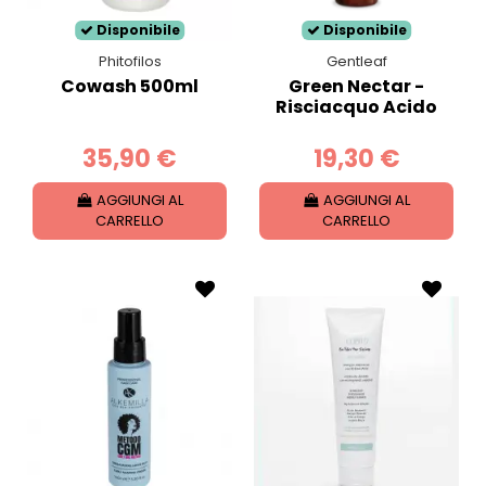
Disponibile
Disponibile
Phitofilos
Gentleaf
Cowash 500ml
Green Nectar -
Risciacquo Acido
35,90 €
19,30 €
AGGIUNGI AL
AGGIUNGI AL
CARRELLO
CARRELLO