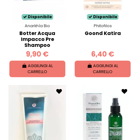
Disponibile
Disponibile
Anarkhìa Bio
Phitofilos
Botter Acqua
Goond Katira
Impacco Pre
Shampoo
9,90 €
6,40 €
AGGIUNGI AL
AGGIUNGI AL
CARRELLO
CARRELLO