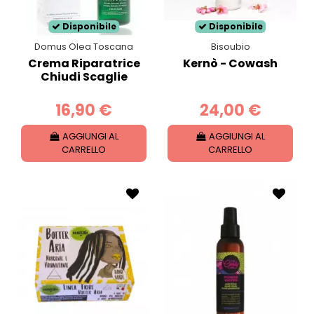
Disponibile
Disponibile
Domus Olea Toscana
Bisoubio
Crema Riparatrice
Kernò - Cowash
Chiudi Scaglie
16,90 €
24,00 €
AGGIUNGI AL
AGGIUNGI AL
CARRELLO
CARRELLO