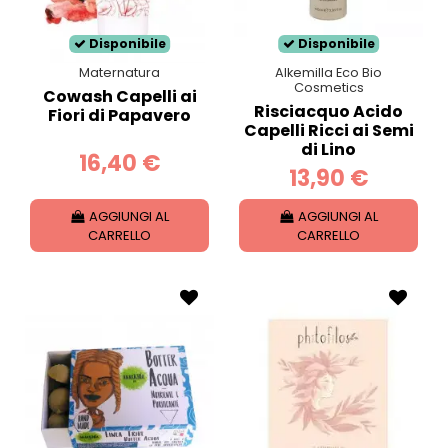
Disponibile
Disponibile
Maternatura
Alkemilla Eco Bio
Cosmetics
Cowash Capelli ai
Risciacquo Acido
Fiori di Papavero
Capelli Ricci ai Semi
di Lino
16,40 €
13,90 €
AGGIUNGI AL
AGGIUNGI AL
CARRELLO
CARRELLO