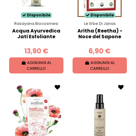
grassi
, ma si rivelano spesso secchi e
crespi
per
questo i trattamenti cosmetici per questa
Disponibile
Disponibile
tipologia di capelli sono soprattutto idratanti.
Rasayana Biocosmesi
Le Erbe Di Janas
Acqua Ayurvedica
Aritha (Reetha) -
Jati Esfoliante
Noce del Sapone
13,90 €
6,90 €
AGGIUNGI AL
AGGIUNGI AL
CARRELLO
CARRELLO