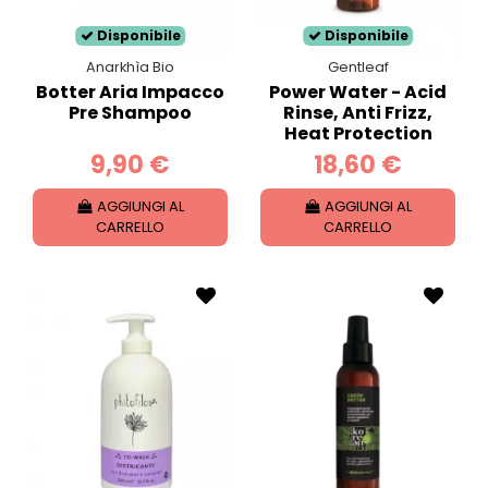
Disponibile
Disponibile
Anarkhìa Bio
Gentleaf
Botter Aria Impacco
Power Water - Acid
Pre Shampoo
Rinse, Anti Frizz,
Heat Protection
9,90 €
18,60 €
AGGIUNGI AL
AGGIUNGI AL
CARRELLO
CARRELLO