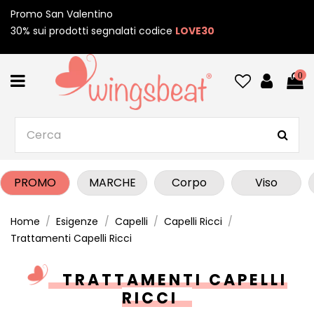
Promo San Valentino
30% sui prodotti segnalati codice
LOVE30
0
PROMO
MARCHE
Corpo
Viso
Home
Esigenze
Capelli
Capelli Ricci
Trattamenti Capelli Ricci
TRATTAMENTI CAPELLI
RICCI