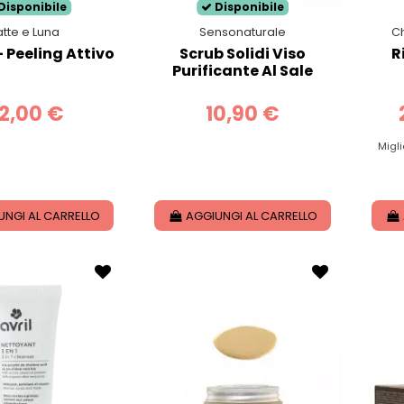
Disponibile
Disponibile
atte e Luna
Sensonaturale
Ch
 Peeling Attivo
Scrub Solidi Viso
R
Purificante Al Sale
2,00 €
10,90 €
Migli
UNGI AL CARRELLO
AGGIUNGI AL CARRELLO