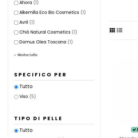
Ahora
(1)
volte a 
effetto 
Alkemilla Eco Bio Cosmetics
(1)
La pelle g
Avril
(1)
una
sovr
Chiò Natural Cosmetics
(1)
La pelle 
pelle pre
Domus Olea Toscana
(1)
questa ti
traspira
Mostra tutto
SPECIFICO PER
Tutto
Viso
(5)
TIPO DI PELLE
Tutto