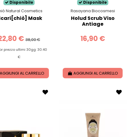
Disponibile
Disponibile
iò Natural Cosmetics
Rasayana Biocosmesi
icari[chiò] Mask
Holud Scrub Viso
Antiage
22,80 €
16,90 €
38,00 €
or prezzo ultimi 30gg: 30.40
€
AGGIUNGI AL CARRELLO
AGGIUNGI AL CARRELLO