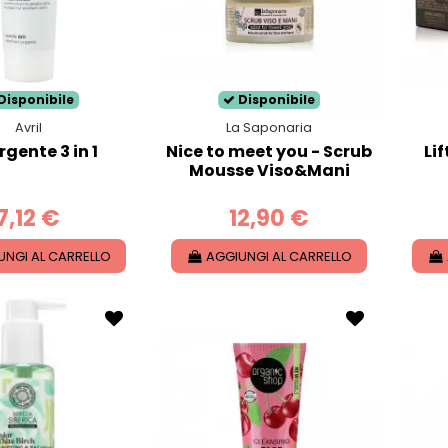
Disponibile
Disponibile
Avril
La Saponaria
gente 3 in 1
Nice to meet you - Scrub
Lif
Mousse Viso&Mani
7,12 €
12,90 €
UNGI AL CARRELLO
AGGIUNGI AL CARRELLO