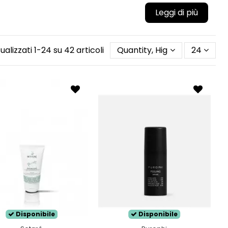
iazione troppo frequente potrebbe portare al temuto
ll'esfoliazione produce più sebo.
 e pori dilatati, la pelle grassa è data da
 cutanee.
sualizzati 1-24 su 42 articoli
Quantity, Highest first
24
gni di
disidratazione cutanea
, questa tipologia di
pelle unta e ruvida. La problematica principale di
nta spesso e ceroso, compromettendo la
naturale
mmare la pelle.
Disponibile
Disponibile