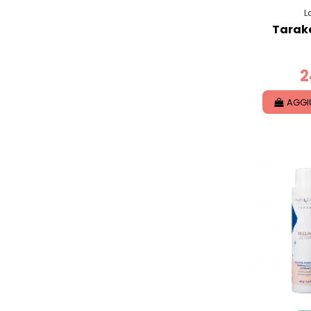
L
Tarak
2
AGGI