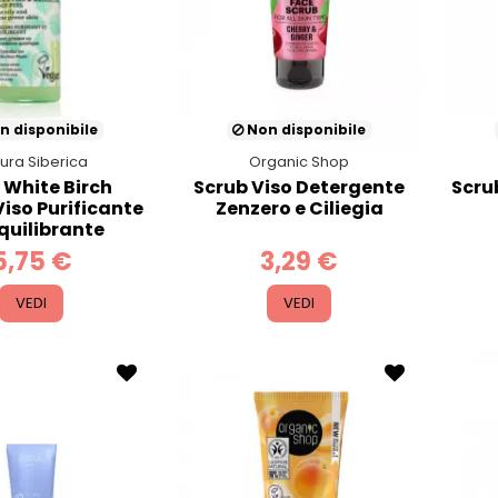
n disponibile
Non disponibile
ura Siberica
Organic Shop
 White Birch
Scrub Viso Detergente
Scrub
Viso Purificante
Zenzero e Ciliegia
quilibrante
5,75 €
3,29 €
VEDI
VEDI