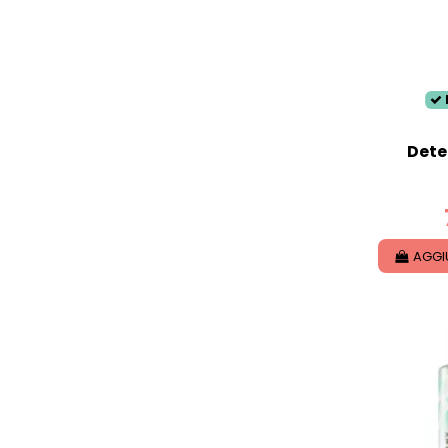
Deter
AGGI