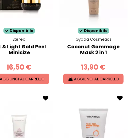
Disponibile
Disponibile
Eterea
Gyada Cosmetics
t & Light Gold Peel
Coconut Gommage
Minisize
Mask 2 in 1
16,50 €
13,90 €
AGGIUNGI AL CARRELLO
AGGIUNGI AL CARRELLO