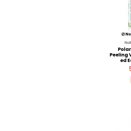
No
Nat
Polar
Peeling 
ed E