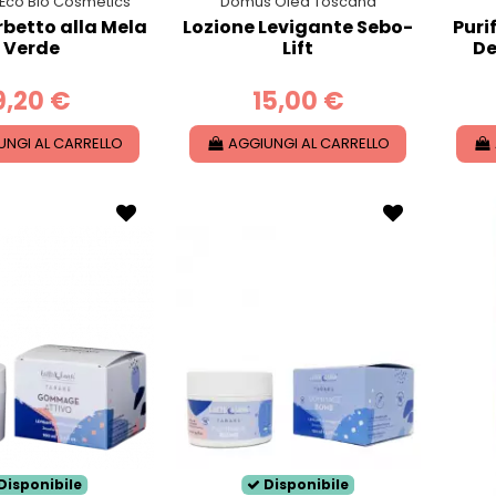
 Eco Bio Cosmetics
Domus Olea Toscana
rbetto alla Mela
Lozione Levigante Sebo-
Puri
Verde
Lift
De
9,20 €
15,00 €
UNGI AL CARRELLO
AGGIUNGI AL CARRELLO
Disponibile
Disponibile