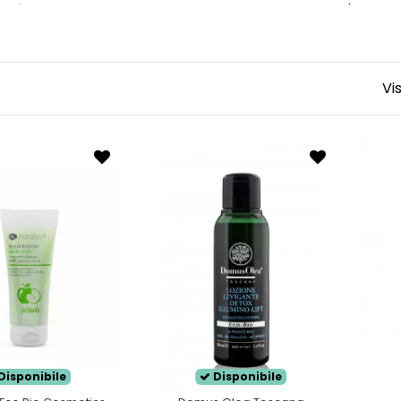
settimana
a seconda delle esigenze della pelle, un'esfol
rebound
quando la pelle per contrastare lo stress dato da
rassa si presenta con comedoni, brufoletti, aspetto untuoso
approduzione di sebo
da parte delle ghiandole sebacee
Vi
grassa si presenta come
lucida ed oleosa
, spesso con se
senta un incarnato spento e con una sensazione tattile di 
pologia di pelle è data dal film idrolipidico che si prese
zione cutanea
e permettendo ai microorganismi di infia
Disponibile
Disponibile