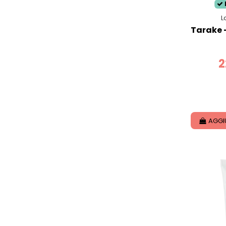
L
Tarake -
2
AGGI