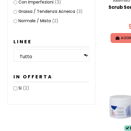
Alkemilla
Con Imperfezioni
(3)
Scrub So
Grassa / Tendenza Acneica
(3)
Normale / Mista
(2)
AGGI
LINEE
IN OFFERTA
Si
(2)