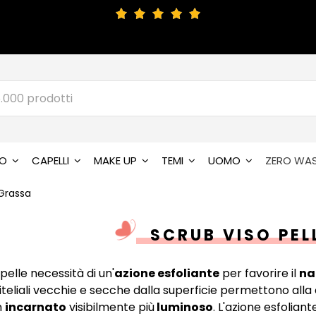
SO
CAPELLI
MAKE UP
TEMI
UOMO
ZERO WA
 Grassa
SCRUB VISO PEL
pelle necessità di un'
azione esfoliante
per favorire il
na
iteliali vecchie e secche dalla superficie permettono alla
n
incarnato
visibilmente più
luminoso
. L'azione esfolian