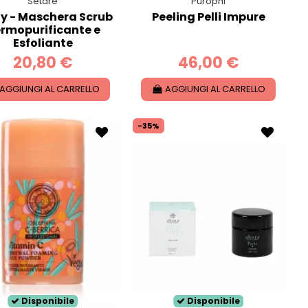
Setaré
Purophi
fy - Maschera Scrub
Peeling Pelli Impure
rmopurificante e
Esfoliante
20,80 €
46,00 €
AGGIUNGI AL CARRELLO
AGGIUNGI AL CARRELLO
-35%
Disponibile
Disponibile