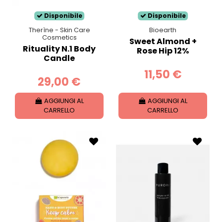
Disponibile
Disponibile
Therìne - Skin Care
Bioearth
Cosmetics
Sweet Almond +
Rituality N.1 Body
Rose Hip 12%
Candle
11,50 €
29,00 €
AGGIUNGI AL
AGGIUNGI AL
CARRELLO
CARRELLO