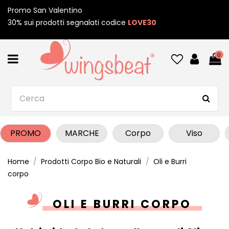
Promo San Valentino
30% sui prodotti segnalati codice
LOVE30
0
PROMO
MARCHE
Corpo
Viso
Home
Prodotti Corpo Bio e Naturali
Oli e Burri
corpo
OLI E BURRI CORPO