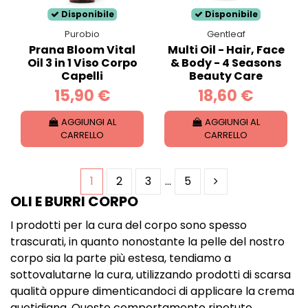
Disponibile
Disponibile
Purobio
Gentleaf
Prana Bloom Vital
Multi Oil - Hair, Face
Oil 3 in 1 Viso Corpo
& Body - 4 Seasons
Capelli
Beauty Care
15,90 €
18,60 €
AGGIUNGI AL
AGGIUNGI AL
CARRELLO
CARRELLO
1
2
3
…
5
OLI E BURRI CORPO
I prodotti per la cura del corpo sono spesso
trascurati, in quanto nonostante la pelle del nostro
corpo sia la parte più estesa, tendiamo a
sottovalutarne la cura, utilizzando prodotti di scarsa
qualità oppure dimenticandoci di applicare la crema
quotidiana. Questo comportamento ripetuto