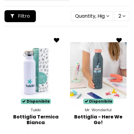
Filtro
Quantity, Highest first
2
Disponibile
Disponibile
Tukiki
Mr. Wonderful
Bottiglia Termica
Bottiglia - Here We
Bianca
Go!