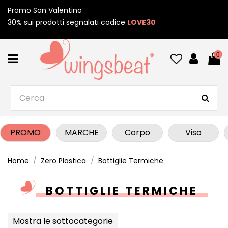
Promo San Valentino
30% sui prodotti segnalati codice
LOVE30
0
PROMO
MARCHE
Corpo
Viso
Home
Zero Plastica
Bottiglie Termiche
BOTTIGLIE TERMICHE
Mostra le sottocategorie