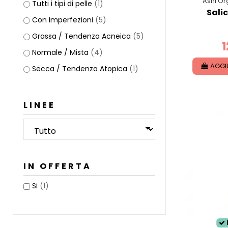
Ashi Or
Tutti i tipi di pelle
(1)
Salic
Con Imperfezioni
(5)
Grassa / Tendenza Acneica
(5)
1
Normale / Mista
(4)
AGGI
Secca / Tendenza Atopica
(1)
LINEE
IN OFFERTA
Si
(1)