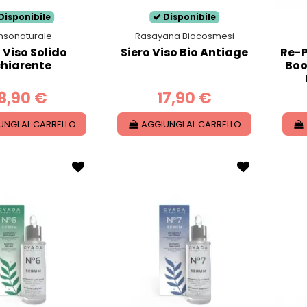
Disponibile
Disponibile
nsonaturale
Rasayana Biocosmesi
 Viso Solido
Siero Viso Bio Antiage
Re-P
chiarente
Boo
8,90 €
17,90 €
UNGI AL CARRELLO
AGGIUNGI AL CARRELLO