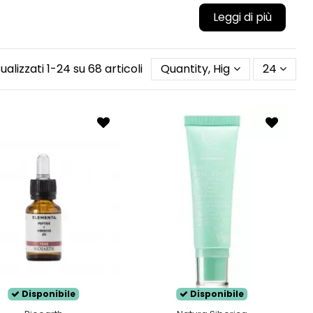
alla
pelle grassa
e delle zone che si
le mista risiede nelle ghiandole sebacee, che per
dono a produrre in eccesso nelle altre zone del viso.
uilibrare la produzione di sebo
della tua pelle,
sualizzati 1-24 su 68 articoli
Quantity, Highest first
24
 zona secca.
Disponibile
Disponibile