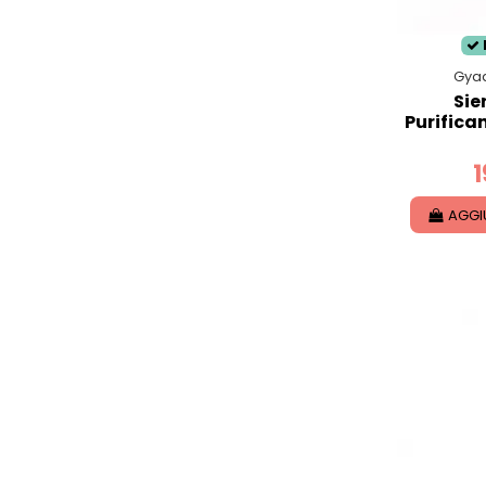
Gya
Sie
Purifican
1
AGGI