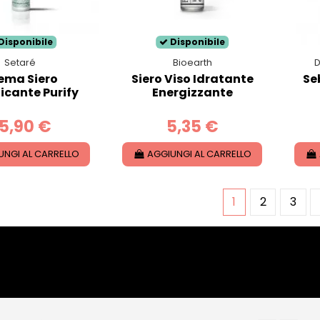
Disponibile
Disponibile
Setaré
Bioearth
D
ema Siero
Siero Viso Idratante
Se
icante Purify
Energizzante
5,90 €
5,35 €
UNGI AL CARRELLO
AGGIUNGI AL CARRELLO
1
2
3