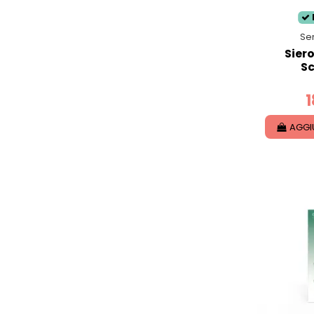
Se
Siero
S
1
AGGI