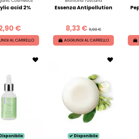
ganic Cosmetics
Biofficina Toscana
ylic acid 2%
Essenza Antipollution
Pep
2,90 €
8,33 €
11,90 €
UNGI AL CARRELLO
AGGIUNGI AL CARRELLO
Disponibile
Disponibile