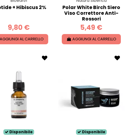
Bioearth
Natura Siberica
tide + Hibiscus 2%
Polar White Birch Siero
Viso Correttore Anti-
Rossori
9,80 €
5,49 €
AGGIUNGI AL CARRELLO
AGGIUNGI AL CARRELLO
Disponibile
Disponibile