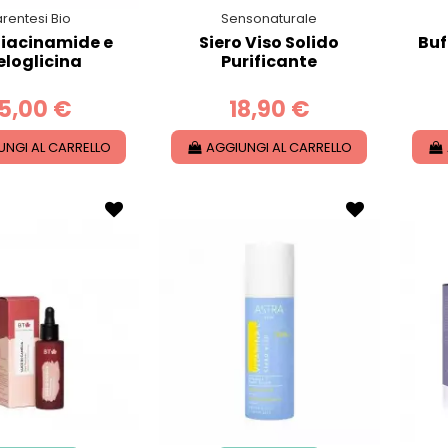
rentesi Bio
Sensonaturale
Niacinamide e
Siero Viso Solido
Buf
eloglicina
Purificante
5,00 €
18,90 €
UNGI AL CARRELLO
AGGIUNGI AL CARRELLO