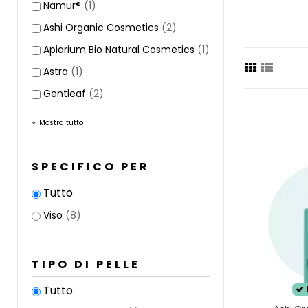
Namur®
(1)
La pelle 
presenta
Ashi Organic Cosmetics
(2)
rimediare 
Apiarium Bio Natural Cosmetics
(1)
La
pelle 
Astra
(1)
senza app
Gentleaf
(2)
Mostra tutto
SPECIFICO PER
Tutto
Viso
(8)
TIPO DI PELLE
Tutto