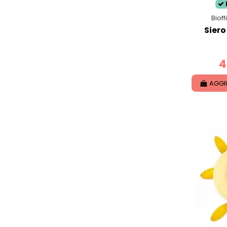
Biof
Siero
4
AGGI