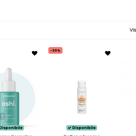
mista è una pelle che presenta delle
zone lucide
ed affini 
no
secche
e affini alla
pelle secca
. Il problema della pel
alla scarsa produzione di sebo di alcune zone del viso ten
mista
ha bisogno di prodotti specifici, che riescano a
rieq
Vi
esantire le zone lucide e dando la giusta idratazione alla
-30%
Disponibile
Disponibile