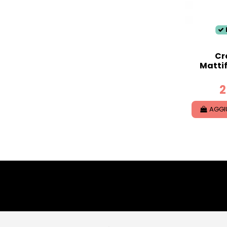
Cr
Mattif
2
AGGI