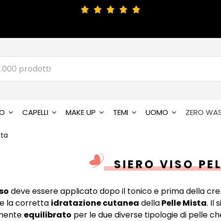
SO
CAPELLI
MAKE UP
TEMI
UOMO
ZERO WA
sta
SIERO VISO PE
iso
deve essere applicato dopo il tonico e prima della cre
re la corretta
idratazione cutanea
della
Pelle Mista
. Il
mente
equilibrato
per le due diverse tipologie di pelle c