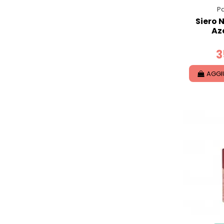
Pa
Siero 
Az
3
AGGI