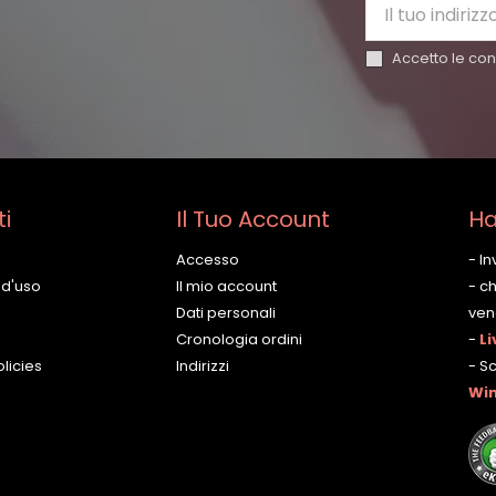
Accetto le cond
ti
Il Tuo Account
Ha
Accesso
- I
 d'uso
Il mio account
- c
Dati personali
vene
Cronologia ordini
-
Li
licies
Indirizzi
- S
Wi