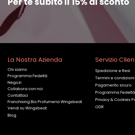
Per te subito il 15% di sconto
La Nostra Azienda
Servizio Clien
Chi siamo
Spedizione e Resi
Programma Fedeltà
Termini e condizioni
Negozi
Pagamento sicuro
Collabora con noi
Programma Fedeltà
Contattaci
Privacy & Cookies Po
Franchising Bio Profumeria Wingsbeat
ODR
Vendi su Wingsbeat
Blog