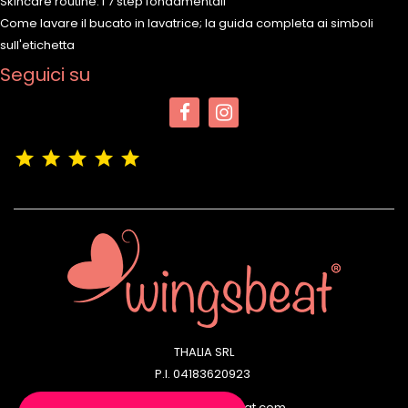
Skincare routine: i 7 step fondamentali
Come lavare il bucato in lavatrice; la guida completa ai simboli
sull'etichetta
Seguici su
(4,9/5)
Vedere tutte le recensioni del negozio
THALIA SRL
P.I. 04183620923
Email: info@wingsbeat.com