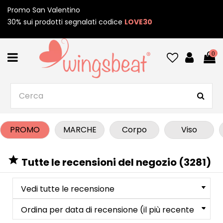
Promo San Valentino
30% sui prodotti segnalati codice
LOVE30
0
PROMO
MARCHE
Corpo
Viso

Tutte le recensioni del negozio (3281)