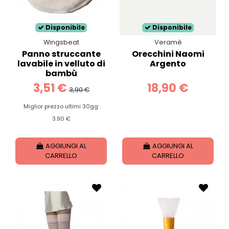
Disponibile
Disponibile
Wingsbeat
Veramè
Panno struccante
Orecchini Naomi
lavabile in velluto di
Argento
bambù
3,51 €
18,90 €
3,90 €
Miglior prezzo ultimi 30gg:
3.90 €
AGGIUNGI AL
AGGIUNGI AL
CARRELLO
CARRELLO