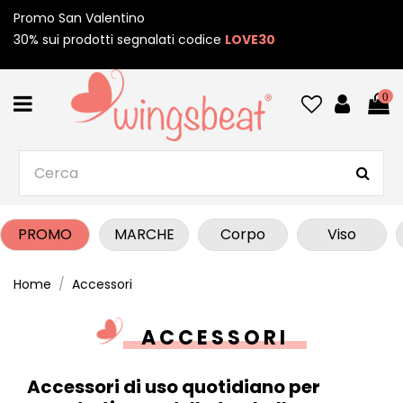
Promo San Valentino
30% sui prodotti segnalati codice
LOVE30
0
PROMO
MARCHE
Corpo
Viso
Home
Accessori
ACCESSORI
Accessori di uso quotidiano per