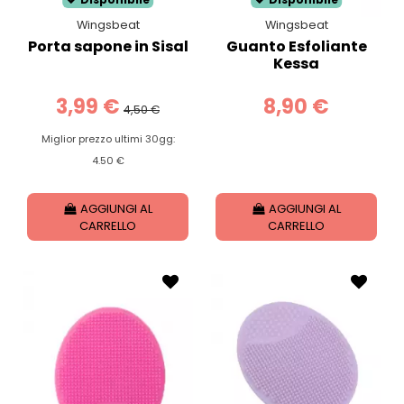
Wingsbeat
Wingsbeat
Porta sapone in Sisal
Guanto Esfoliante
Kessa
3,99 €
8,90 €
4,50 €
Miglior prezzo ultimi 30gg:
4.50 €
AGGIUNGI AL
AGGIUNGI AL
CARRELLO
CARRELLO