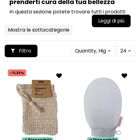
prenderti cura della tua bellezza
In questa sezione potete trovare tutti i prodotti
non cosmetici che servono a contribuire alla
cura e alla bellezza del vostro corpo. Spugne,
Mostra le sottocategorie
spazzole, pinzette, pennelli trucco e molto altro...
Filtro
Quantity, Highest first
24
-11,33%
Disponibile
Disponibile