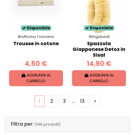
Disponibile
Disponibile
Biofficina Toscana
Wingsbeat
Trousse in cotone
Spazzola
Giapponese Detox in
Sisal
4,50 €
14,90 €
AGGIUNGI AL
AGGIUNGI AL
CARRELLO
CARRELLO
1
2
3
…
13
Filtra per:
(146 prodotti)