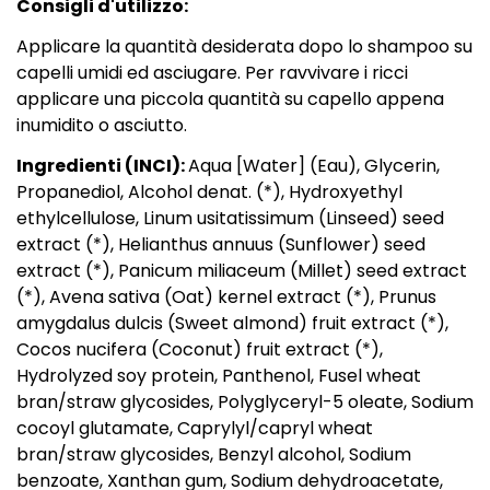
Consigli d'utilizzo:
Applicare la quantità desiderata dopo lo shampoo su
capelli umidi ed asciugare. Per ravvivare i ricci
applicare una piccola quantità su capello appena
inumidito o asciutto.
Ingredienti (INCI):
Aqua [Water] (Eau), Glycerin,
Propanediol, Alcohol denat. (*), Hydroxyethyl
ethylcellulose, Linum usitatissimum (Linseed) seed
extract (*), Helianthus annuus (Sunflower) seed
extract (*), Panicum miliaceum (Millet) seed extract
(*), Avena sativa (Oat) kernel extract (*), Prunus
amygdalus dulcis (Sweet almond) fruit extract (*),
Cocos nucifera (Coconut) fruit extract (*),
Hydrolyzed soy protein, Panthenol, Fusel wheat
bran/straw glycosides, Polyglyceryl-5 oleate, Sodium
cocoyl glutamate, Caprylyl/capryl wheat
bran/straw glycosides, Benzyl alcohol, Sodium
benzoate, Xanthan gum, Sodium dehydroacetate,