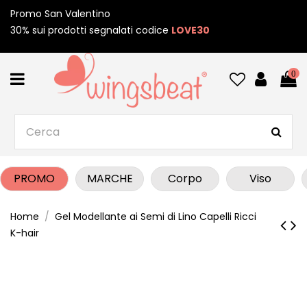
Promo San Valentino
30% sui prodotti segnalati codice
LOVE30
0
PROMO
MARCHE
Corpo
Viso
Home
Gel Modellante ai Semi di Lino Capelli Ricci
K-hair