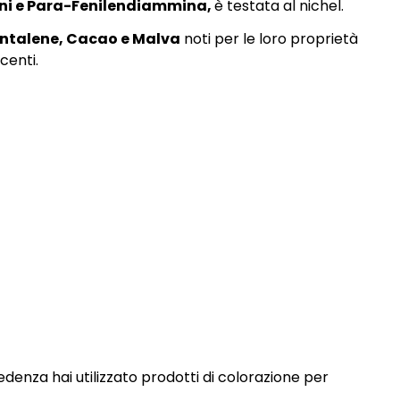
ni e Para-Fenilendiammina,
è testata al nichel.
antalene, Cacao e Malva
noti per le loro proprietà
ucenti.
edenza hai utilizzato prodotti di colorazione per