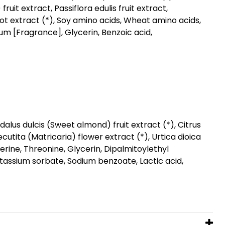
uit extract, Passiflora edulis fruit extract,
root extract (*), Soy amino acids, Wheat amino acids,
um [Fragrance], Glycerin, Benzoic acid,
alus dulcis (Sweet almond) fruit extract (*), Citrus
cutita (Matricaria) flower extract (*), Urtica dioica
Serine, Threonine, Glycerin, Dipalmitoylethyl
ssium sorbate, Sodium benzoate, Lactic acid,