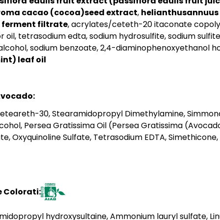
siflora
edulis fruit extract (passiflora edulis fruit jui
roma cacao (cocoa)seed extract
,
helianthus
annuus 
ferment filtrate
, acrylates/ceteth-20 itaconate copo
oil, tetrasodium edta, sodium hydrosulfite, sodium sulfite
alcohol, sodium benzoate, 2,4-diaminophenoxyethanol hcl
nt) leaf oil
 Avocado:
Ceteareth-30, Stearamidopropyl Dimethylamine, Simmonds
cohol, Persea Gratissima Oil (Persea Gratissima (Avocado) 
te, Oxyquinoline Sulfate, Tetrasodium EDTA, Simethicone,
 Colorati:
idopropyl hydroxysultaine, Ammonium lauryl sulfate, Lin