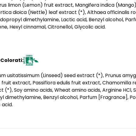
us limon (Lemon) fruit extract, Mangifera indica (Mango) fr
tica dioica (Nettle) leaf extract (*), Althaea officinalis 
dopropyl dimethylamine, Lactic acid, Benzyl alcohol, Parf
e, Hexyl cinnamal, Citronellol, Glycolic acid.
 Colorati:
num usitatissimum (Linseed) seed extract (*), Prunus amygd
ruit extract, Passiflora edulis fruit extract, Chamomilla re
act (*), Soy amino acids, Wheat amino acids, Arginine HCl, 
imethylamine, Benzyl alcohol, Parfum [Fragrance], Pota
 acid.