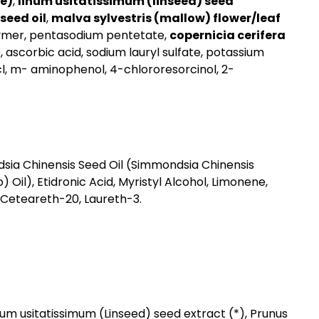
ce)
,
linum usitatissimum (linseed) seed
seed oil
,
malva sylvestris (mallow) flower/leaf
lymer, pentasodium pentetate,
copernicia cerifera
, ascorbic acid, sodium lauryl sulfate, potassium
, m- aminophenol, 4-chlororesorcinol, 2-
ia Chinensis Seed Oil (Simmondsia Chinensis
Oil), Etidronic Acid, Myristyl Alcohol, Limonene,
 Ceteareth-20, Laureth-3.
um usitatissimum (Linseed) seed extract (*), Prunus