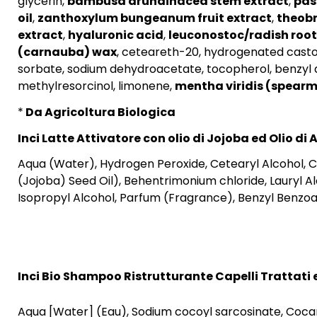
glycerin,
bambusa arundinacea stem extract
,
pas
oil
,
zanthoxylum bungeanum fruit extract
,
theob
extract
,
hyaluronic acid
,
leuconostoc/radish root 
(carnauba) wax
, ceteareth-20, hydrogenated castor 
sorbate, sodium dehydroacetate, tocopherol, benzyl 
methylresorcinol, limonene,
mentha viridis (spearmi
*
Da Agricoltura Biologica
Inci Latte Attivatore con olio di Jojoba ed Olio di
Aqua (Water), Hydrogen Peroxide, Cetearyl Alcohol, 
(Jojoba) Seed Oil), Behentrimonium chloride, Lauryl Al
Isopropyl Alcohol, Parfum (Fragrance), Benzyl Benzoa
Inci Bio Shampoo Ristrutturante Capelli Trattati e
Aqua [Water] (Eau), Sodium cocoyl sarcosinate, Cocam