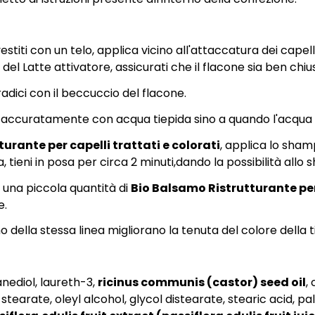
vestiti con un telo, applica vicino all'attaccatura dei cap
l Latte attivatore, assicurati che il flacone sia ben chius
adici con il beccuccio del flacone.
cqua accuratamente con acqua tiepida sino a quando l'acqu
rante per capelli trattati e colorati
, applica lo sham
tieni in posa per circa 2 minuti,dando la possibilità allo 
i una piccola quantità di
Bio Balsamo Ristrutturante per 
e.
o della stessa linea migliorano la tenuta del colore della t
nediol, laureth-3,
ricinus communis (castor) seed oil
,
tearate, oleyl alcohol, glycol distearate, stearic acid, pal