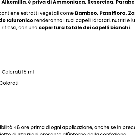
i
Alkemilla
, è
priva di Ammoniaca, Resorcina, Parabe
 contiene estratti vegetali come
Bamboo, Passiflora, Z
do Ialuronico
renderanno i tuoi capelli idratati, nutriti e l
 riflessi, con una
copertura totale dei capelli bianchi
.
 Colorati 15 ml
Colorati
ibilità 48 ore prima di ogni applicazione, anche se in prec
ietto di Istruzioni presente all'interno della confezione.