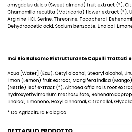
amygdalus dulcis (Sweet almond) fruit extract (*), Citr
Chamomilla recutita (Matricaria) flower extract (*), Ur
Arginine HCl, Serine, Threonine, Tocopherol, Behenami
Dehydroacetic acid, Sodium benzoate, Linalool, Limonen
Inci Bio Balsamo Ristrutturante Capelli Trattati e
Aqua [Water] (Eau), Cetyl alcohol, Stearyl alcohol, Li
limon (Lemon) fruit extract, Mangifera indica (Mango) f
(Nettle) leaf extract (*), Althaea officinalis root extr
hydroxyethylmonium methosulfate, Behenamidopropyl d
Linalool, Limonene, Hexyl cinnamal, Citronellol, Glycolic
* Da Agricoltura Biologica
DETTAGLIO PRODOTTO