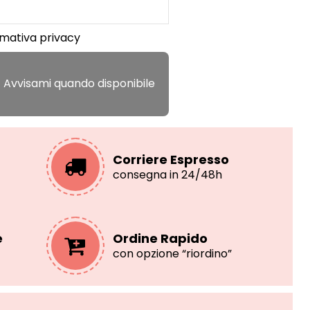
rmativa privacy
Corriere Espresso
consegna in 24/48h
e
Ordine Rapido
con opzione “riordino”