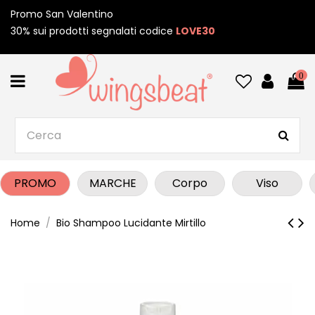
Promo San Valentino
30% sui prodotti segnalati codice
LOVE30
0
PROMO
MARCHE
Corpo
Viso
Home
Bio Shampoo Lucidante Mirtillo