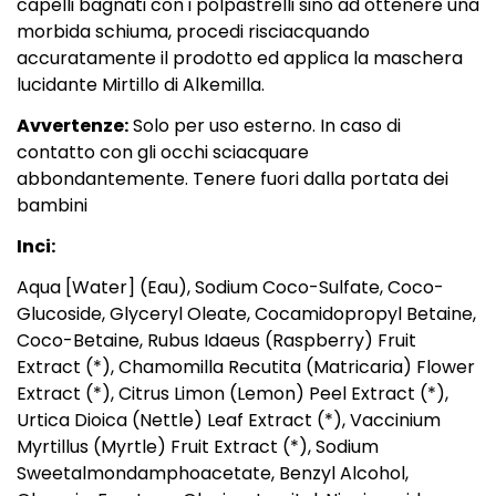
capelli bagnati con i polpastrelli sino ad ottenere una
morbida schiuma, procedi risciacquando
accuratamente il prodotto ed applica la
maschera
lucidante Mirtillo di Alkemilla
.
Avvertenze:
Solo per uso esterno. In caso di
contatto con gli occhi sciacquare
abbondantemente. Tenere fuori dalla portata dei
bambini
Inci:
Aqua [Water] (Eau), Sodium Coco-Sulfate, Coco-
Glucoside, Glyceryl Oleate, Cocamidopropyl Betaine,
Coco-Betaine, Rubus Idaeus (Raspberry) Fruit
Extract (*), Chamomilla Recutita (Matricaria) Flower
Extract (*), Citrus Limon (Lemon) Peel Extract (*),
Urtica Dioica (Nettle) Leaf Extract (*), Vaccinium
Myrtillus (Myrtle) Fruit Extract (*), Sodium
Sweetalmondamphoacetate, Benzyl Alcohol,