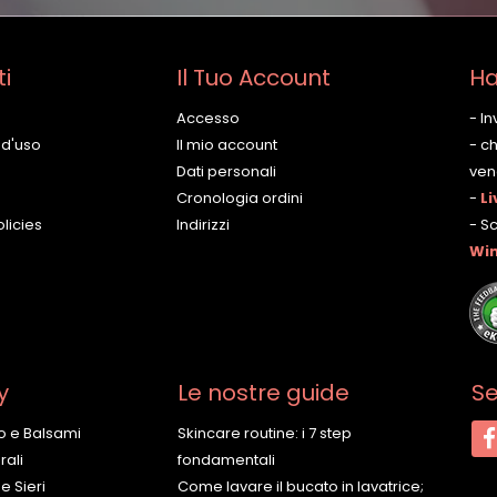
ti
Il Tuo Account
Ha
Accesso
- I
 d'uso
Il mio account
- c
Dati personali
vene
Cronologia ordini
-
Li
licies
Indirizzi
- S
Wi
y
Le nostre guide
Se
o e Balsami
Skincare routine: i 7 step
ali
fondamentali
e Sieri
Come lavare il bucato in lavatrice;