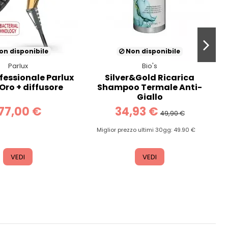
n disponibile
Non disponibile
Parlux
Bio's
fessionale Parlux
Silver&Gold Ricarica
Oro + diffusore
Shampoo Termale Anti-
Giallo
77,00 €
34,93 €
49,90 €
Miglior prezzo ultimi 30gg: 49.90 €
VEDI
VEDI