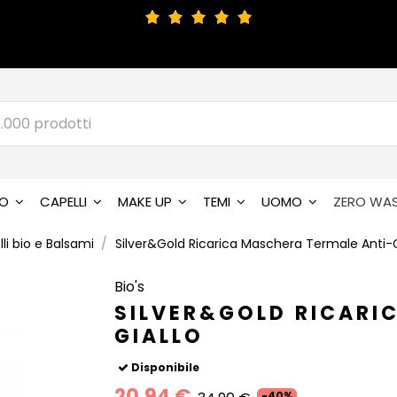
SO
CAPELLI
MAKE UP
TEMI
UOMO
ZERO WA
i bio e Balsami
Silver&Gold Ricarica Maschera Termale Anti-G
Bio's
SILVER&GOLD RICARI
GIALLO
Disponibile
20,94 €
-40%