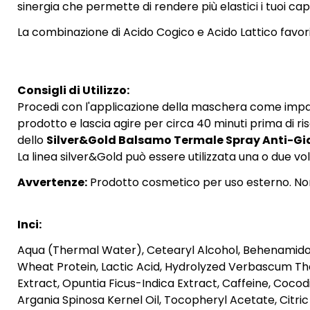
sinergia che permette di rendere più elastici i tuoi cape
La combinazione di Acido Cogico e Acido Lattico favoris
Consigli di Utilizzo:
Procedi con l'applicazione della maschera come impacc
prodotto e lascia agire per circa 40 minuti prima di r
dello
Silver&Gold Balsamo Termale Spray Anti-Gia
La linea silver&Gold può essere utilizzata una o due vo
Avvertenze:
Prodotto cosmetico per uso esterno. Non i
Inci:
Aqua (Thermal Water), Cetearyl Alcohol, Behenamidop
Wheat Protein, Lactic Acid, Hydrolyzed Verbascum Thap
Extract, Opuntia Ficus-Indica Extract, Caffeine, Coc
Argania Spinosa Kernel Oil, Tocopheryl Acetate, Citr