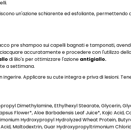
lli.
cono un'azione schiarente ed esfoliante, permettendo di rie
o pre shampoo sui capelli bagnati e tamponati, avendo cu
isciacquare accuratamente e procedere con l'utilizzo dell
llo
di Bio's per ottimizzare l'azione
antigiallo.
lte a settimana.
ngerire. Applicare su cute integra e priva di lesioni. Ten
ropyl Dimethylamine, Ethylhexyl Stearate, Glycerin, Gly
sus Flower*, Aloe Barbadensis Leaf Juice*, Kojic Acid, C
odimonium Hydroxypropyl Hydrolyzed Wheat Protein, Butyro
ic Acid, Maltodextrin, Guar Hydroxypropyltrimonium Chlor