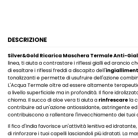
DESCRIZIONE
Silver&Gold Ricarica Maschera Termale Anti-Giall
linea, ti aiuta a contrastare i riflessi gialli ed arancio
di esaltare i riflessi freddi a discapito dell'
ingiallimen
tonalizzanti e permette di usufruire dell'azione combina
L'Acqua Termale oltre ad essere altamente terapeutica 
a livello superficiale ma in profondità. Il fiore idroli
chioma. Il succo di aloe vera ti aiuta a
rinfrescare
la c
contribuire ad un'azione antiossidante, astringente ed 
contribuiscono a rallentare l'invecchiamento dei tuoi 
Il fico d'India favorisce un'attività lenitiva ed idratante
di rinforzare i tuoi capelli lasciandoli più idratati. La 