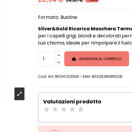
34,90 €
Formato: Bustine
Silver&Gold Ricarica Maschera Terma
per i capelli grigi, biondi e decolorati
perm
tua chioma, ideale per rimpolpare il fusto 
AGGIUNGI AL CARRELLO
Cod. Art.
BIOHC03006
- EAN: 8032636585028
Valutazioni prodotto