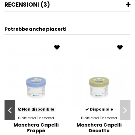
RECENSIONI (3)
Potrebbe anche piacerti
Non disponibile
Non disponibile
Biofficina Toscana
Biofficina Toscana
Maschera
Maschera capelli
M
centrifugato
sorbetto