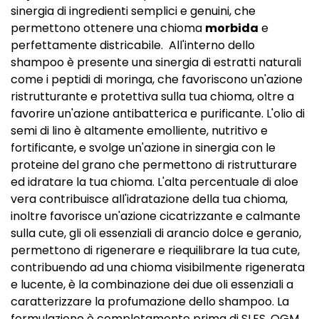
sinergia di ingredienti semplici e genuini, che
permettono ottenere una chioma
morbida
e
perfettamente districabile. All'interno dello
shampoo è presente una sinergia di estratti naturali
come i peptidi di moringa, che favoriscono un'azione
ristrutturante e protettiva sulla tua chioma, oltre a
favorire un'azione antibatterica e purificante. L'olio di
semi di lino è altamente emolliente, nutritivo e
fortificante, e svolge un'azione in sinergia con le
proteine del grano che permettono di ristrutturare
ed idratare la tua chioma. L'alta percentuale di aloe
vera contribuisce all'idratazione della tua chioma,
inoltre favorisce un'azione cicatrizzante e calmante
sulla cute, gli oli essenziali di arancio dolce e geranio,
permettono di rigenerare e riequilibrare la tua cute,
contribuendo ad una chioma visibilmente rigenerata
e lucente, è la combinazione dei due oli essenziali a
caratterizzare la profumazione dello shampoo. La
formulazione è completamente prima di SLES, OGM,