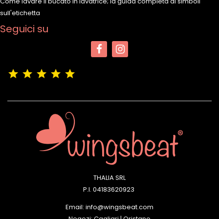
Come lavare il bucato in lavatrice; la guida completa ai simboli
sull'etichetta
Seguici su
(4,9/5)
Vedere tutte le recensioni del negozio
THALIA SRL
P.I. 04183620923
Email: info@wingsbeat.com
Negozi: Cagliari | Oristano