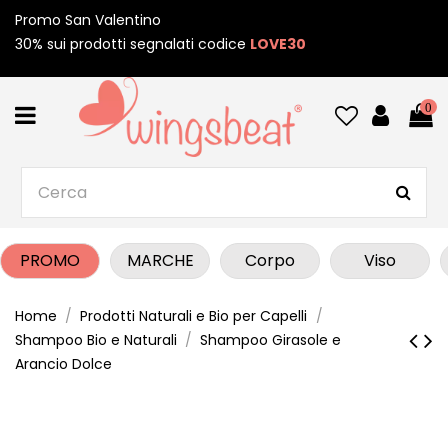
Promo San Valentino
30% sui prodotti segnalati codice
LOVE30
0
PROMO
MARCHE
Corpo
Viso
Home
Prodotti Naturali e Bio per Capelli
Shampoo Bio e Naturali
Shampoo Girasole e
Arancio Dolce