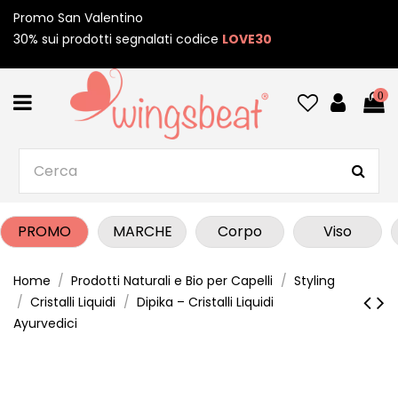
Promo San Valentino
30% sui prodotti segnalati codice
LOVE30
0
PROMO
MARCHE
Corpo
Viso
Home
Prodotti Naturali e Bio per Capelli
Styling
Cristalli Liquidi
Dipika – Cristalli Liquidi
Ayurvedici