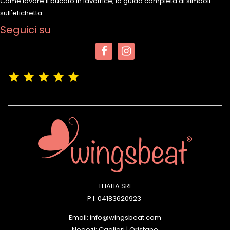
Come lavare il bucato in lavatrice; la guida completa ai simboli
sull'etichetta
Seguici su
(4,9/5)
Vedere tutte le recensioni del negozio
THALIA SRL
P.I. 04183620923
Email: info@wingsbeat.com
Negozi: Cagliari | Oristano