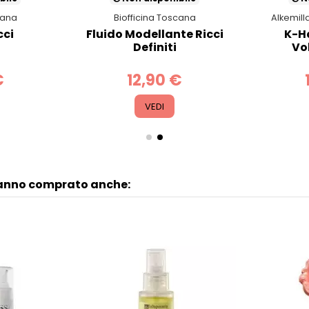
cana
Biofficina Toscana
Alkemill
cci
Fluido Modellante Ricci
K-H
Definiti
Vo
€
12,90 €
VEDI
hanno comprato anche: