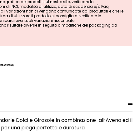
grafica dei prodotti sul nostro sito, verificando
i di INCI, modalità di utilizzo, data di scadenza e/o Pao,
tuali variazioni non ci vengano comunicate dai produttori e che le
ma di utilizzare il prodotto si consiglia di verificare le
nicarci eventuali variazioni riscontrate.
ono risultare diverse in seguito a modifiche del packaging da
Mandorle Dolci e Girasole in combinazione all’Avena ed il
i per una piega perfetta e duratura.