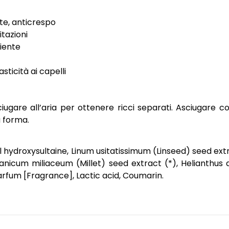
nte, anticrespo
itazioni
riente
sticità ai capelli
iugare all’aria per ottenere ricci separati. Asciugare co
a forma.
ydroxysultaine, Linum usitatissimum (Linseed) seed extr
Panicum miliaceum (Millet) seed extract (*), Helianthus 
rfum [Fragrance], Lactic acid, Coumarin.