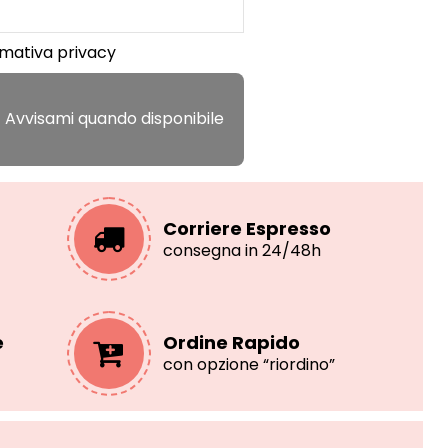
rmativa privacy
Corriere Espresso
consegna in 24/48h
e
Ordine Rapido
con opzione “riordino”