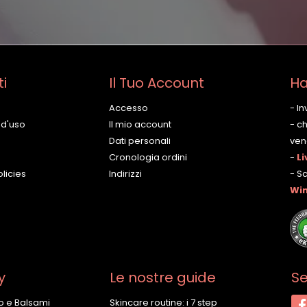
ti
Il Tuo Account
Ha
Accesso
- I
 d'uso
Il mio account
- c
Dati personali
vene
Cronologia ordini
-
Li
licies
Indirizzi
- S
Wi
y
Le nostre guide
Se
o e Balsami
Skincare routine: i 7 step