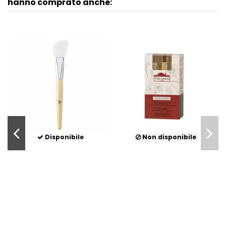
hanno comprato anche:
onibile
Non disponibile
Non disponib
e
sh
0 €