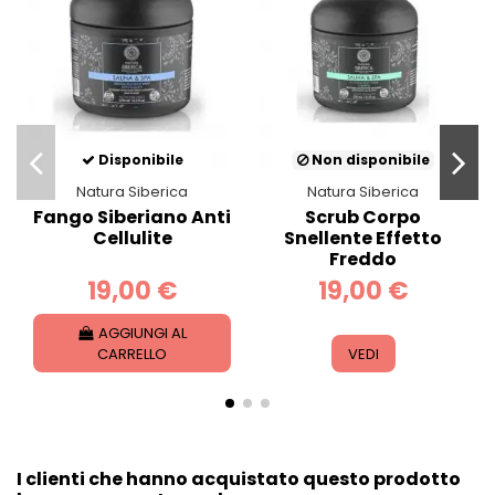
Disponibile
Non disponibile
Natura Siberica
Natura Siberica
Peeling Corpo Detox
Scrub Corpo In
o
A Base Di Sale Con
Crema
Cedro
19,00 €
7,90 €
AGGIUNGI AL
CARRELLO
VEDI
I clienti che hanno acquistato questo prodotto