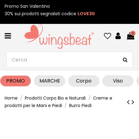
Promo San Valentino
30% sui prodotti segnalati codice
LOVE30
0
PROMO
MARCHE
Corpo
Viso
Home
Prodotti Corpo Bio e Naturali
Creme e
prodotti per le Mani e Piedi
Burro Piedi