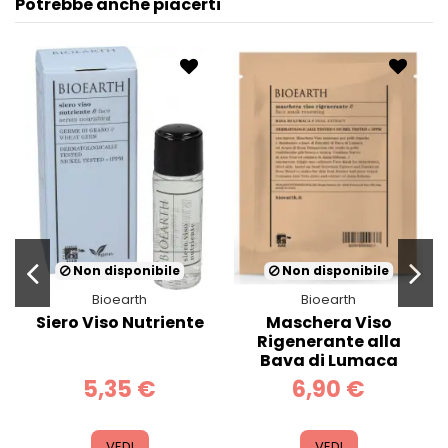
Potrebbe anche piacerti
Non disponibile
Non disponibile
Bioearth
Bioearth
Siero Viso Nutriente
Maschera Viso
Rigenerante alla
Bava di Lumaca
5,35 €
6,90 €
VEDI
VEDI