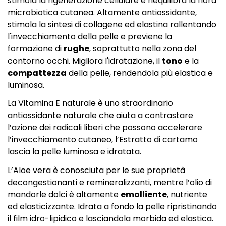
stimola la rigenerazione cellulare e riequilibra la flora
microbiotica cutanea. Altamente antiossidante,
stimola la sintesi di collagene ed elastina rallentando
l'invecchiamento della pelle e previene la
formazione di
rughe
, soprattutto nella zona del
contorno occhi. Migliora l'idratazione, il
tono
e la
compattezza
della pelle, rendendola più elastica e
luminosa.
La Vitamina E naturale è uno straordinario
antiossidante naturale che aiuta a contrastare
l’azione dei radicali liberi che possono accelerare
l’invecchiamento cutaneo, l’Estratto di cartamo
lascia la pelle luminosa e idratata.
L’Aloe vera è conosciuta per le sue proprietà
decongestionanti e remineralizzanti, mentre l’olio di
mandorle dolci è altamente
emolliente
, nutriente
ed elasticizzante. Idrata a fondo la pelle ripristinando
il film idro-lipidico e lasciandola morbida ed elastica.