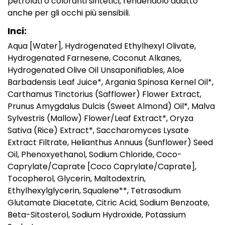
petrolati o coloranti sintetici, rendendolo adatto
anche per gli occhi più sensibili.
Inci:
Aqua [Water], Hydrogenated Ethylhexyl Olivate,
Hydrogenated Farnesene, Coconut Alkanes,
Hydrogenated Olive Oil Unsaponifiables, Aloe
Barbadensis Leaf Juice*, Argania Spinosa Kernel Oil*,
Carthamus Tinctorius (Safflower) Flower Extract,
Prunus Amygdalus Dulcis (Sweet Almond) Oil*, Malva
Sylvestris (Mallow) Flower/Leaf Extract*, Oryza
Sativa (Rice) Extract*, Saccharomyces Lysate
Extract Filtrate, Helianthus Annuus (Sunflower) Seed
Oil, Phenoxyethanol, Sodium Chloride, Coco-
Caprylate/Caprate [Coco Caprylate/Caprate],
Tocopherol, Glycerin, Maltodextrin,
Ethylhexylglycerin, Squalene**, Tetrasodium
Glutamate Diacetate, Citric Acid, Sodium Benzoate,
Beta-Sitosterol, Sodium Hydroxide, Potassium