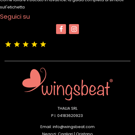
sull'etichetta
Seguici su
(4,9/5)
Vedere tutte le recensioni del negozio
THALIA SRL
P.I. 04183620923
Email: info@wingsbeat.com
Negozi: Cagliari | Oristano