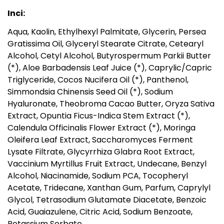
Inci:
Aqua, Kaolin, Ethylhexyl Palmitate, Glycerin, Persea
Gratissima Oil, Glyceryl Stearate Citrate, Cetearyl
Alcohol, Cetyl Alcohol, Butyrospermum Parkii Butter
(*), Aloe Barbadensis Leaf Juice (*), Caprylic/Capric
Triglyceride, Cocos Nucifera Oil (*), Panthenol,
Simmondsia Chinensis Seed Oil (*), Sodium
Hyaluronate, Theobroma Cacao Butter, Oryza Sativa
Extract, Opuntia Ficus-Indica Stem Extract (*),
Calendula Officinalis Flower Extract (*), Moringa
Oleifera Leaf Extract, Saccharomyces Ferment
Lysate Filtrate, Glycyrrhiza Glabra Root Extract,
Vaccinium Myrtillus Fruit Extract, Undecane, Benzyl
Alcohol, Niacinamide, Sodium PCA, Tocopheryl
Acetate, Tridecane, Xanthan Gum, Parfum, Caprylyl
Glycol, Tetrasodium Glutamate Diacetate, Benzoic
Acid, Guaiazulene, Citric Acid, Sodium Benzoate,
Potassium Sorbate.