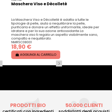
Maschera Viso e Dècolletè
La Maschera Viso e Dècolletè è adatta a tutte le
tipologie di pelle, aiuta a riequilibrare la pelle,
purificarla e donare un effetto uniformante, ideale per
idratare e per la sua azione antiossidante.La
maschera viso ti regala un aspetto visibilmente sano,
compatto e riequilibrato.
NMRSC08001
18,90 €
AGGIUNGI AL CARRELLO
PRODOTTI BIO
50.000 CLIENTI
certificati con ingredienti
soddisfatti degli acquisti