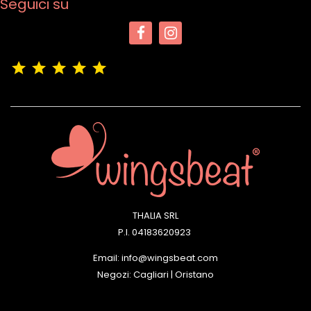
Seguici su
(4,9/5)
Vedere tutte le recensioni del negozio
THALIA SRL
P.I. 04183620923
Email: info@wingsbeat.com
Negozi: Cagliari | Oristano