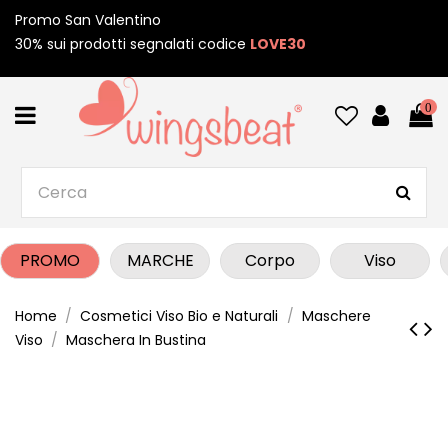
Promo San Valentino
30% sui prodotti segnalati codice
LOVE30
0
PROMO
MARCHE
Corpo
Viso
Home
Cosmetici Viso Bio e Naturali
Maschere
Viso
Maschera In Bustina