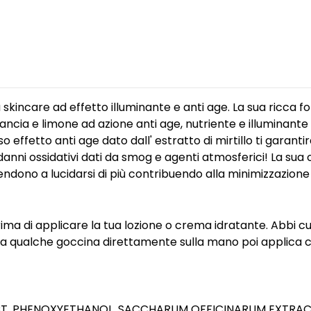
skincare ad effetto illuminante e anti age. La sua ricca f
ancia e limone ad azione anti age, nutriente e illuminante 
o effetto anti age dato dall' estratto di mirtillo ti garant
nni ossidativi dati da smog e agenti atmosferici! La sua
dono a lucidarsi di più contribuendo alla minimizzazione d
ima di applicare la tua lozione o crema idratante. Abbi cu
qualche goccina direttamente sulla mano poi applica co
ACT, PHENOXYETHANOL, SACCHARUM OFFICINARUM EXTRAC