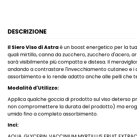
DESCRIZIONE
Il Siero Viso di Astra
è un boost energetico per la tua 
quali mirtillo, canna da zucchero, zucchero d'acero, ar
sarà visibilmente più compatta e distesa. Il meraviglios
andando a contrastare l'invecchiamento cutaneo e i da
assorbimento e lo rende adatto anche alle pelli che ten
Modalità d'Utilizzo:
Applica qualche goccia di prodotto sul viso deterso pr
non compromettere la durata del prodotto) ma eroga 
umido fino a completo assorbimento.
Inci:
AQUA, GLYCERIN, VACCINIUM MYRTILLUS FRUIT EXTR