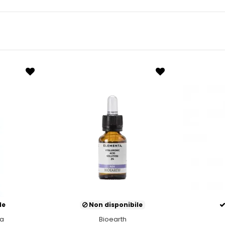
le
Non disponibile
ia
Bioearth