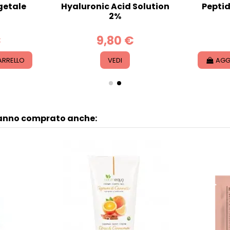
getale
Hyaluronic Acid Solution
Peptid
2%
€
9,80 €
ARRELLO
VEDI
AGG
hanno comprato anche: