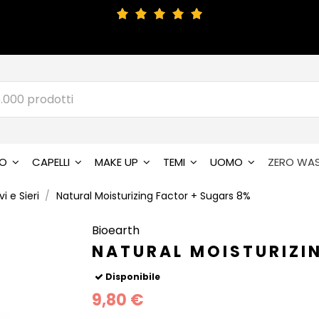
SO
CAPELLI
MAKE UP
TEMI
UOMO
ZERO WA
i e Sieri
Natural Moisturizing Factor + Sugars 8%
Bioearth
NATURAL MOISTURIZI
Disponibile
9,80 €