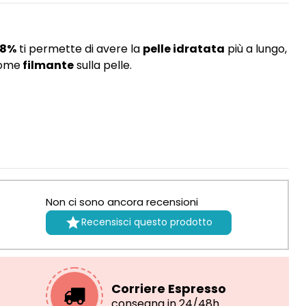
 8%
ti permette di avere la
pelle idratata
più a lungo,
come
filmante
sulla pelle.
Non ci sono ancora recensioni

Recensisci questo prodotto
Corriere Espresso
consegna in 24/48h