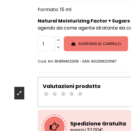
Formato: 15 ml
Natural Moisturizing Factor + Sugars
agendo sia come agente idratante sia 
AGGIUNGI AL CARRELLO
Cod. Art.
BHERM02008
- EAN: 8029182011187
Valutazioni prodotto
Spedizione Gratuita
sopra i 37,00€