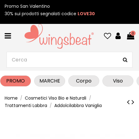
Promo San Valentino
30% sui prodotti segnalati codice
LOVE30
0
PROMO
MARCHE
Corpo
Viso
Home
Cosmetici Viso Bio e Naturali
Trattamenti Labbra
Addolcilabbra Vaniglia