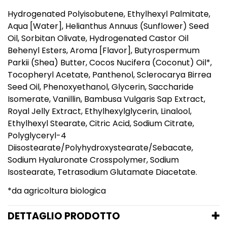
Hydrogenated Polyisobutene, Ethylhexyl Palmitate,
Aqua [Water], Helianthus Annuus (Sunflower) Seed
Oil, Sorbitan Olivate, Hydrogenated Castor Oil
Behenyl Esters, Aroma [Flavor], Butyrospermum
Parkii (Shea) Butter, Cocos Nucifera (Coconut) Oil*,
Tocopheryl Acetate, Panthenol, Sclerocarya Birrea
Seed Oil, Phenoxyethanol, Glycerin, Saccharide
Isomerate, Vanillin, Bambusa Vulgaris Sap Extract,
Royal Jelly Extract, Ethylhexylglycerin, Linalool,
Ethylhexyl Stearate, Citric Acid, Sodium Citrate,
Polyglyceryl-4
Diisostearate/Polyhydroxystearate/Sebacate,
Sodium Hyaluronate Crosspolymer, Sodium
Isostearate, Tetrasodium Glutamate Diacetate.
*da agricoltura biologica
DETTAGLIO PRODOTTO