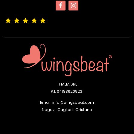
(4,9/5)
Vedere tutte le recensioni del negozio
THALIA SRL
P.I. 04183620923
Email: info@wingsbeat.com
Negozi: Cagliari | Oristano