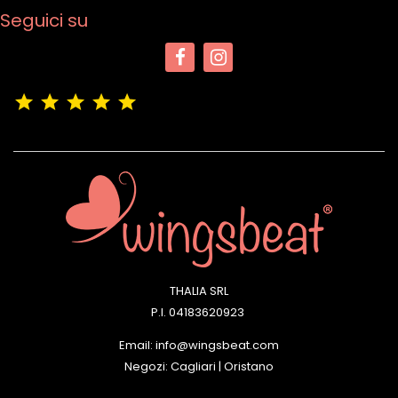
Seguici su
(4,9/5)
Vedere tutte le recensioni del negozio
THALIA SRL
P.I. 04183620923
Email: info@wingsbeat.com
Negozi: Cagliari | Oristano