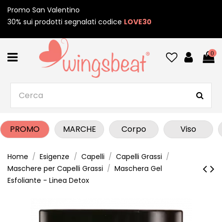
Promo San Valentino
30% sui prodotti segnalati codice
LOVE30
0
PROMO
MARCHE
Corpo
Viso
Home
Esigenze
Capelli
Capelli Grassi
Maschere per Capelli Grassi
Maschera Gel
Esfoliante - Linea Detox