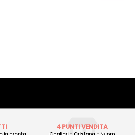
TTI
4 PUNTI VENDITA
to in pronta
Cagliari - Oristano - Nuoro