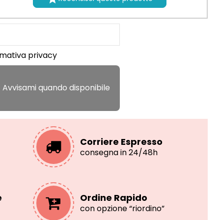
rmativa privacy
Corriere Espresso
consegna in 24/48h
e
Ordine Rapido
con opzione “riordino”