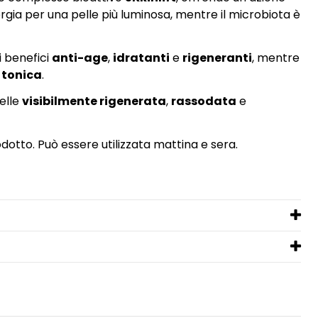
rgia per una pelle più luminosa, mentre il microbiota è
i benefici
anti-age
,
idratanti
e
rigeneranti
, mentre
ù
tonica
.
elle
visibilmente rigenerata
,
rassodata
e
otto. Può essere utilizzata mattina e sera.