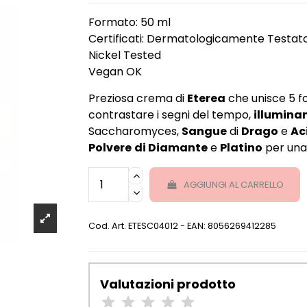
Formato: 50 ml
Certificati: Dermatologicamente Testat
Nickel Tested
Vegan OK
Preziosa crema di
Eterea
che unisce 5 f
contrastare i segni del tempo,
illumina
Saccharomyces,
Sangue
di
Drago
e
Ac
Polvere
di Diamante
e
Platino
per una 
AGGIUNGI AL CARRELLO
Cod. Art.
ETESC04012
- EAN: 8056269412285
Valutazioni prodotto