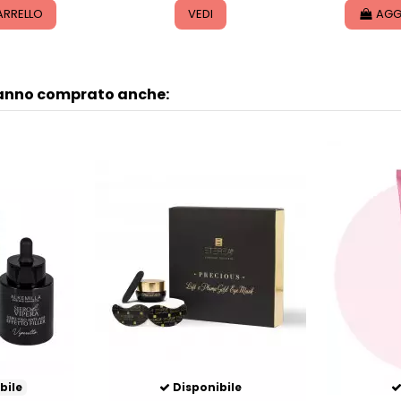
ARRELLO
VEDI
AGG
hanno comprato anche:
bile
Disponibile