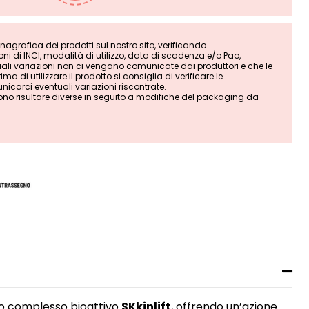
grafica dei prodotti sul nostro sito, verificando
i di INCI, modalità di utilizzo, data di scadenza e/o Pao,
tuali variazioni non ci vengano comunicate dai produttori e che le
ma di utilizzare il prodotto si consiglia di verificare le
nicarci eventuali variazioni riscontrate.
ono risultare diverse in seguito a modifiche del packaging da
vo complesso bioattivo
SKkinlift
, offrendo un’azione