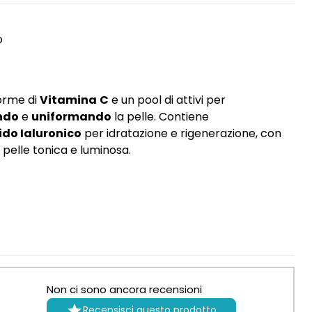
o
orme di
Vitamina
C
e un pool di attivi per
ndo
e
uniformando
la pelle. Contiene
ido Ialuronico
per idratazione e rigenerazione, con
pelle tonica e luminosa.
Non ci sono ancora recensioni

Recensisci questo prodotto