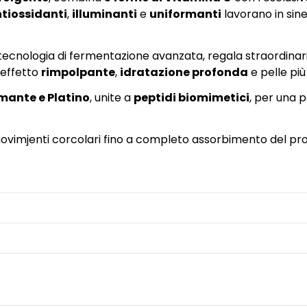
tiossidanti
,
illuminanti
e
uniformanti
lavorano in sine
tecnologia di fermentazione avanzata, regala straordinar
 effetto
rimpolpante
,
idratazione profonda
e pelle pi
amante e Platino
, unite a
peptidi biomimetici
, per una p
movimjenti corcolari fino a completo assorbimento del prod