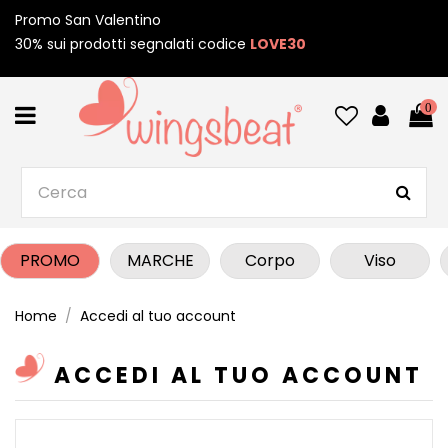
Promo San Valentino
30% sui prodotti segnalati codice
LOVE30
0
PROMO
MARCHE
Corpo
Viso
Home
Accedi al tuo account
ACCEDI AL TUO ACCOUNT