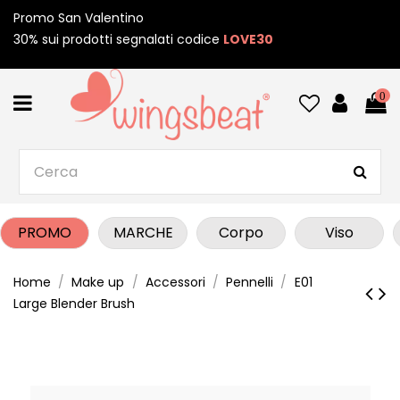
Promo San Valentino
30% sui prodotti segnalati codice
LOVE30
0
PROMO
MARCHE
Corpo
Viso
Home
Make up
Accessori
Pennelli
E01
Large Blender Brush