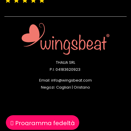
(4,9/5)
Vedere tutte le recensioni del negozio
THALIA SRL
P.I. 04183620923
Email: info@wingsbeat.com
Negozi: Cagliari | Oristano
Programma fedeltà