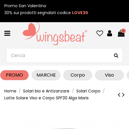
Promo San Valentino
30% sui prodotti segnalati codice
LOVE30
0
PROMO
MARCHE
Corpo
Viso
Home
Solari bio e Antizanzare
Solari Corpo
Latte Solare Viso e Corpo SPF30 Alga Maris