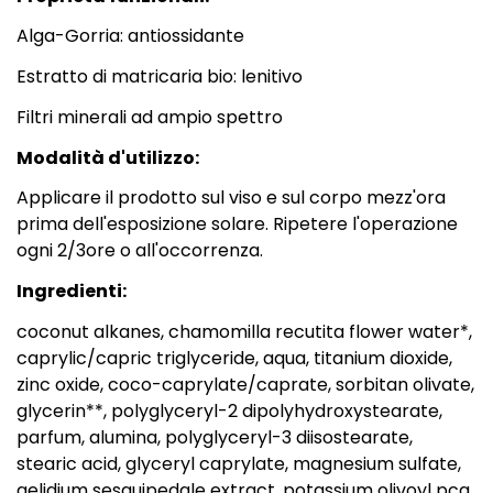
Alga-Gorria: antiossidante
Estratto di matricaria bio: lenitivo
Filtri minerali ad ampio spettro
Modalità d'utilizzo:
Applicare il prodotto sul viso e sul corpo mezz'ora
prima dell'esposizione solare. Ripetere l'operazione
ogni 2/3ore o all'occorrenza.
Ingredienti:
coconut alkanes, chamomilla recutita flower water*,
caprylic/capric triglyceride, aqua, titanium dioxide,
zinc oxide, coco-caprylate/caprate, sorbitan olivate,
glycerin**, polyglyceryl-2 dipolyhydroxystearate,
parfum, alumina, polyglyceryl-3 diisostearate,
stearic acid, glyceryl caprylate, magnesium sulfate,
gelidium sesquipedale extract, potassium olivoyl pca,